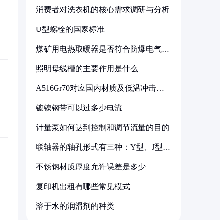
消费者对洗衣机的核心需求调研与分析
U型螺栓的国家标准
煤矿用电热取暖器是否符合防爆电气设
备标准
照明母线槽的主要作用是什么
A516Gr70对应国内材质及低温冲击要
求解析
镀镍钢带可以过多少电流
计量泵如何达到控制和调节流量的目的
联轴器的轴孔形式有三种：Y型、J型、
Z型
不锈钢材质厚度允许误差是多少
复印机出租有哪些常见模式
溶于水的润滑剂的种类