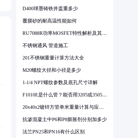
D400球墨铸铁井盖重多少
覆膜砂的耐高温性能如何
RU7088R功率MOSFET特性解析及其在
可调电源设计中的实践
不锈钢通风 管道施工
201不锈钢重量计算方法大全
M20螺纹大径和小径是多少
1-1/4 NPT螺纹参数及底孔尺寸详解
F1010E是什么管？能否用3205或3505代
换
20x40x2镀锌方管单米重量计算与应用
分析
抗渗混凝土中P6和P8膨胀剂分别加多少
法兰PN25和PN16有什么区别