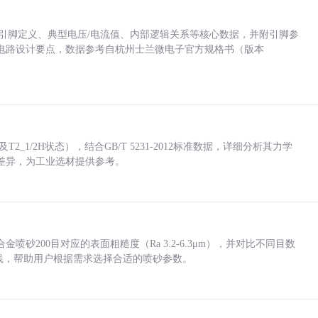
括各引脚定义、典型电压/电流值、内部逻辑关系等核心数据，并附引脚参
电路设计要点，数据参考自杭州士兰微电子官方规格书（版本
_1/2H状态），结合GB/T 5231-2012标准数据，详细分析其力学
差异，为工业选材提供参考。
砂200目对应的表面粗糙度（Ra 3.2-6.3μm），并对比不同目数
业实践，帮助用户根据需求选择合适的喷砂参数。