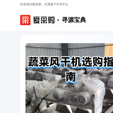
欢迎来到爱采购，百度旗下B2B平台
寻源宝典
‹
›