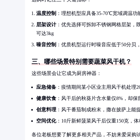
温度控制
：理想机型应具备35-70℃宽域调
层架设计
：优先选择可拆卸不锈钢网格层架，
可达3kg
噪音控制
：优质机型运行时噪音应低于50分贝
三、哪些场景特别需要蔬菜风干机？
这些场景会让它成为厨房神器：
应急储备
：疫情期间某小区业主用风干机处理2
健康饮食
：风干后的秋葵片含水量仅8%，却保
创意料理
：风干番茄制成粉末，撒在披萨上能
空间优化
：10斤新鲜菠菜风干后仅重150克，
各位老板想要了解更多相关产品，不妨来爱采购