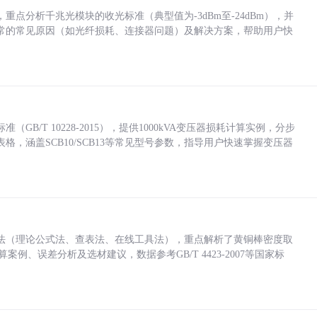
点分析千兆光模块的收光标准（典型值为-3dBm至-24dBm），并
常的常见原因（如光纤损耗、连接器问题）及解决方案，帮助用户快
/T 10228-2015），提供1000kVA变压器损耗计算实例，分步
，涵盖SCB10/SCB13等常见型号参数，指导用户快速掌握变压器
法（理论公式法、查表法、在线工具法），重点解析了黄铜棒密度取
计算案例、误差分析及选材建议，数据参考GB/T 4423-2007等国家标