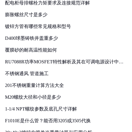
配电柜母排螺栓力矩要求及连接规范详解
膨胀螺丝尺寸是多少
镀锌方管有哪些常见规格和型号
D400球墨铸铁井盖重多少
覆膜砂的耐高温性能如何
RU7088R功率MOSFET特性解析及其在可调电源设计中的
实践
不锈钢通风 管道施工
201不锈钢重量计算方法大全
M20螺纹大径和小径是多少
1-1/4 NPT螺纹参数及底孔尺寸详解
F1010E是什么管？能否用3205或3505代换