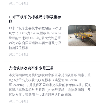
2026年8月4日
13米平板车的标准尺寸和载重参
数
13米平板车主要技术参数包括: a)外形
尺寸:长13m×宽2.45m,栏板高55cm b)
承载能力:标载30-35吨,最大允许总重
49吨 c)符合国家道路车辆外廓尺寸及
轴荷限值标准
2026年8月4日
光模块接收功率多少是正常
本文详细解答光模块接收功率的正常范围及影响因素，重
点分析千兆光模块的收光标准（典型值为-3dBm
至-24dBm），并提供不同速率光模块的参考值表格。同时
解释功率异常的常见原因（如光纤损耗、连接器问题）及
解决方案，帮助用户快速判断网络性能问题。
2026年8月4日