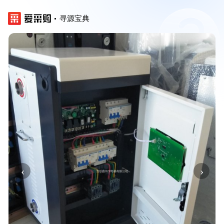
寻源宝典
‹
›