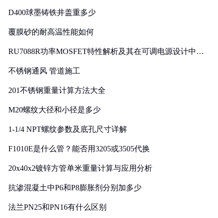
D400球墨铸铁井盖重多少
覆膜砂的耐高温性能如何
RU7088R功率MOSFET特性解析及其在可调电源设计中的
实践
不锈钢通风 管道施工
201不锈钢重量计算方法大全
M20螺纹大径和小径是多少
1-1/4 NPT螺纹参数及底孔尺寸详解
F1010E是什么管？能否用3205或3505代换
20x40x2镀锌方管单米重量计算与应用分析
抗渗混凝土中P6和P8膨胀剂分别加多少
法兰PN25和PN16有什么区别