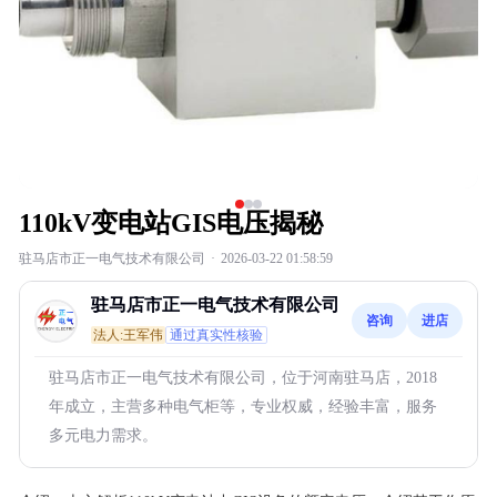
110kV变电站GIS电压揭秘
驻马店市正一电气技术有限公司
·
2026-03-22 01:58:59
驻马店市正一电气技术有限公司
咨询
进店
法人:王军伟
通过真实性核验
驻马店市正一电气技术有限公司，位于河南驻马店，2018
年成立，主营多种电气柜等，专业权威，经验丰富，服务
多元电力需求。