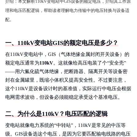
介绍：
本文解析110kV变电站中GIS设备的额定电压，介绍其工作原
理和电压匹配逻辑，帮助读者理解电力传输中的电压转换与设备适
配。
一、110kV变电站GIS的额定电压是多少？
在110kV变电站中，GIS（气体绝缘金属封闭开关设备）的
额定电压通常为
110kV
。这就像给高压电装了个“安全壳”
——用六氟化硫气体绝缘，把断路器、隔离开关等设备密
封在金属罐里，既缩小体积又提高安全性。不过要注意，
这个110kV是设备设计时的基准值，实际运行中电压会根据
电网需求波动，但设备必须能稳定承受这个基准电压。
二、为什么是110kV？电压匹配的逻辑
变电站就像电力系统的“中转站”，110kV是常见的中压等
级。GIS设备选这个电压，是因为它要匹配输电线路的电压