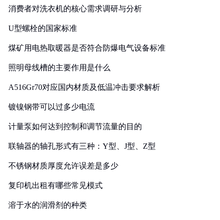
消费者对洗衣机的核心需求调研与分析
U型螺栓的国家标准
煤矿用电热取暖器是否符合防爆电气设备标准
照明母线槽的主要作用是什么
A516Gr70对应国内材质及低温冲击要求解析
镀镍钢带可以过多少电流
计量泵如何达到控制和调节流量的目的
联轴器的轴孔形式有三种：Y型、J型、Z型
不锈钢材质厚度允许误差是多少
复印机出租有哪些常见模式
溶于水的润滑剂的种类