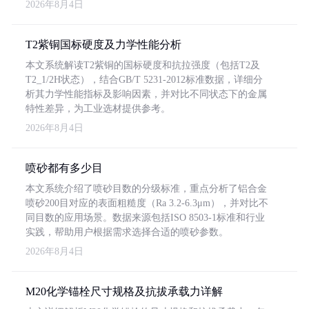
2026年8月4日
T2紫铜国标硬度及力学性能分析
本文系统解读T2紫铜的国标硬度和抗拉强度（包括T2及
T2_1/2H状态），结合GB/T 5231-2012标准数据，详细分
析其力学性能指标及影响因素，并对比不同状态下的金属
特性差异，为工业选材提供参考。
2026年8月4日
喷砂都有多少目
本文系统介绍了喷砂目数的分级标准，重点分析了铝合金
喷砂200目对应的表面粗糙度（Ra 3.2-6.3μm），并对比不
同目数的应用场景。数据来源包括ISO 8503-1标准和行业
实践，帮助用户根据需求选择合适的喷砂参数。
2026年8月4日
M20化学锚栓尺寸规格及抗拔承载力详解