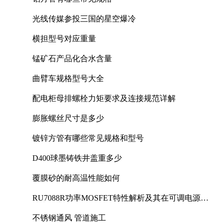
光线传媒参投三国的星空爆冷
横担型号对应重量
锰矿石产品化合水含量
曲臂车规格型号大全
配电柜母排螺栓力矩要求及连接规范详解
膨胀螺丝尺寸是多少
镀锌方管有哪些常见规格和型号
D400球墨铸铁井盖重多少
覆膜砂的耐高温性能如何
RU7088R功率MOSFET特性解析及其在可调电源设
计中的实践
不锈钢通风 管道施工