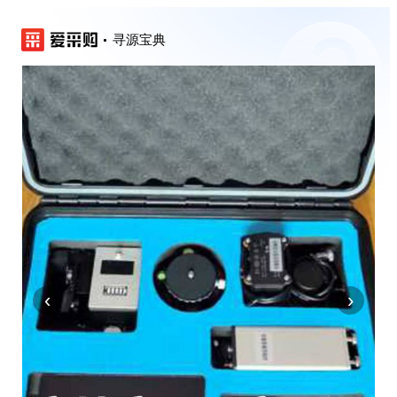
寻源宝典
‹
›