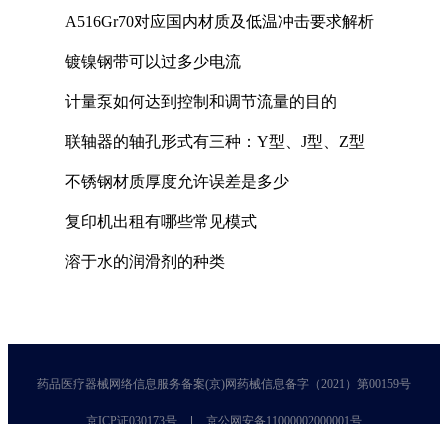
A516Gr70对应国内材质及低温冲击要求解析
镀镍钢带可以过多少电流
计量泵如何达到控制和调节流量的目的
联轴器的轴孔形式有三种：Y型、J型、Z型
不锈钢材质厚度允许误差是多少
复印机出租有哪些常见模式
溶于水的润滑剂的种类
药品医疗器械网络信息服务备案(京)网药械信息备字（2021）第00159号
京ICP证030173号
京公网安备11000002000001号