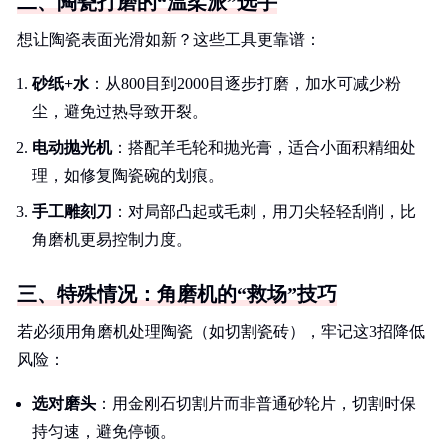
二、陶瓷打磨的“温柔派”选手
想让陶瓷表面光滑如新？这些工具更靠谱：
砂纸+水
：从800目到2000目逐步打磨，加水可减少粉
尘，避免过热导致开裂。
电动抛光机
：搭配羊毛轮和抛光膏，适合小面积精细处
理，如修复陶瓷碗的划痕。
手工雕刻刀
：对局部凸起或毛刺，用刀尖轻轻刮削，比
角磨机更易控制力度。
三、特殊情况：角磨机的“救场”技巧
若必须用角磨机处理陶瓷（如切割瓷砖），牢记这3招降低
风险：
选对磨头
：用金刚石切割片而非普通砂轮片，切割时保
持匀速，避免停顿。