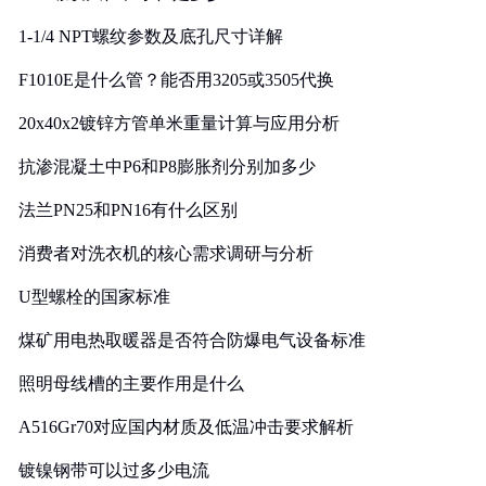
1-1/4 NPT螺纹参数及底孔尺寸详解
F1010E是什么管？能否用3205或3505代换
20x40x2镀锌方管单米重量计算与应用分析
抗渗混凝土中P6和P8膨胀剂分别加多少
法兰PN25和PN16有什么区别
消费者对洗衣机的核心需求调研与分析
U型螺栓的国家标准
煤矿用电热取暖器是否符合防爆电气设备标准
照明母线槽的主要作用是什么
A516Gr70对应国内材质及低温冲击要求解析
镀镍钢带可以过多少电流