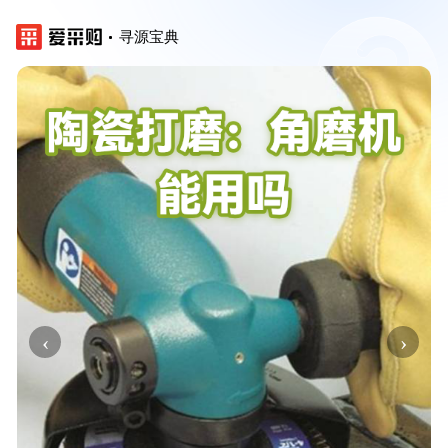
寻源宝典
‹
›