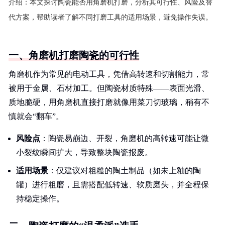
介绍：
本文探讨陶瓷能否用角磨机打磨，分析其可行性、风险及替
代方案，帮助读者了解不同打磨工具的适用场景，避免操作失误。
一、角磨机打磨陶瓷的可行性
角磨机作为常见的电动工具，凭借高转速和切割能力，常
被用于金属、石材加工。但陶瓷材质特殊——表面光滑、
质地脆硬，用角磨机直接打磨就像用菜刀切玻璃，稍有不
慎就会“翻车”。
风险点
：陶瓷易崩边、开裂，角磨机的高转速可能让微
小裂纹瞬间扩大，导致整块陶瓷报废。
适用场景
：仅建议对粗糙的陶土制品（如未上釉的陶
罐）进行粗磨，且需搭配低转速、软质磨头，并全程保
持稳定操作。