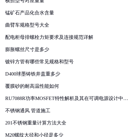
横担型号对应重量
锰矿石产品化合水含量
曲臂车规格型号大全
配电柜母排螺栓力矩要求及连接规范详解
膨胀螺丝尺寸是多少
镀锌方管有哪些常见规格和型号
D400球墨铸铁井盖重多少
覆膜砂的耐高温性能如何
RU7088R功率MOSFET特性解析及其在可调电源设计中的
实践
不锈钢通风 管道施工
201不锈钢重量计算方法大全
M20螺纹大径和小径是多少