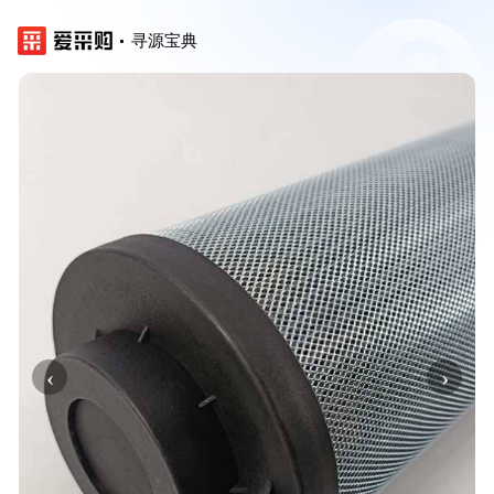
寻源宝典
‹
›