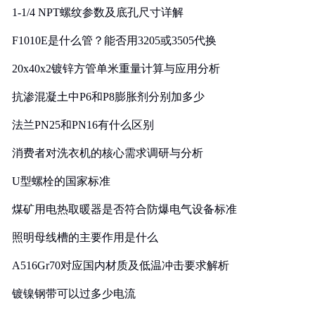
1-1/4 NPT螺纹参数及底孔尺寸详解
F1010E是什么管？能否用3205或3505代换
20x40x2镀锌方管单米重量计算与应用分析
抗渗混凝土中P6和P8膨胀剂分别加多少
法兰PN25和PN16有什么区别
消费者对洗衣机的核心需求调研与分析
U型螺栓的国家标准
煤矿用电热取暖器是否符合防爆电气设备标准
照明母线槽的主要作用是什么
A516Gr70对应国内材质及低温冲击要求解析
镀镍钢带可以过多少电流