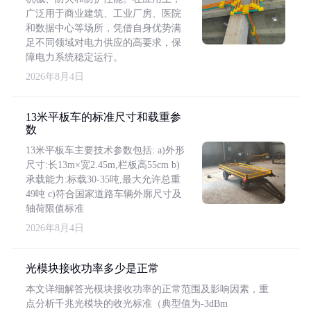
广泛用于商业建筑、工业厂房、医院
和数据中心等场所，凭借自身优势满
足不同领域对电力供应的高要求，保
障电力系统稳定运行。
2026年8月4日
13米平板车的标准尺寸和载重参
数
13米平板车主要技术参数包括: a)外形
尺寸:长13m×宽2.45m,栏板高55cm b)
承载能力:标载30-35吨,最大允许总重
49吨 c)符合国家道路车辆外廓尺寸及
轴荷限值标准
2026年8月4日
光模块接收功率多少是正常
本文详细解答光模块接收功率的正常范围及影响因素，重
点分析千兆光模块的收光标准（典型值为-3dBm