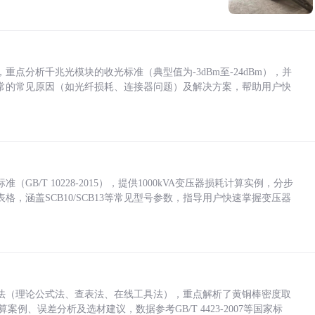
点分析千兆光模块的收光标准（典型值为-3dBm至-24dBm），并
常的常见原因（如光纤损耗、连接器问题）及解决方案，帮助用户快
/T 10228-2015），提供1000kVA变压器损耗计算实例，分步
，涵盖SCB10/SCB13等常见型号参数，指导用户快速掌握变压器
法（理论公式法、查表法、在线工具法），重点解析了黄铜棒密度取
计算案例、误差分析及选材建议，数据参考GB/T 4423-2007等国家标