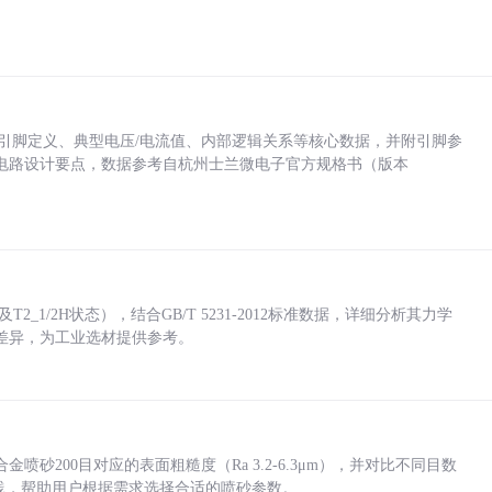
括各引脚定义、典型电压/电流值、内部逻辑关系等核心数据，并附引脚参
电路设计要点，数据参考自杭州士兰微电子官方规格书（版本
_1/2H状态），结合GB/T 5231-2012标准数据，详细分析其力学
差异，为工业选材提供参考。
砂200目对应的表面粗糙度（Ra 3.2-6.3μm），并对比不同目数
业实践，帮助用户根据需求选择合适的喷砂参数。