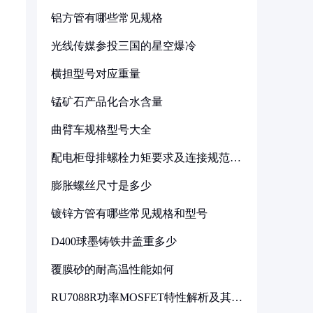
铝方管有哪些常见规格
光线传媒参投三国的星空爆冷
横担型号对应重量
锰矿石产品化合水含量
曲臂车规格型号大全
配电柜母排螺栓力矩要求及连接规范详
解
膨胀螺丝尺寸是多少
镀锌方管有哪些常见规格和型号
D400球墨铸铁井盖重多少
覆膜砂的耐高温性能如何
RU7088R功率MOSFET特性解析及其在
可调电源设计中的实践