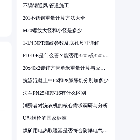
不锈钢通风 管道施工
201不锈钢重量计算方法大全
M20螺纹大径和小径是多少
1-1/4 NPT螺纹参数及底孔尺寸详解
F1010E是什么管？能否用3205或3505代
换
20x40x2镀锌方管单米重量计算与应用
分析
抗渗混凝土中P6和P8膨胀剂分别加多少
法兰PN25和PN16有什么区别
消费者对洗衣机的核心需求调研与分析
U型螺栓的国家标准
煤矿用电热取暖器是否符合防爆电气设
备标准