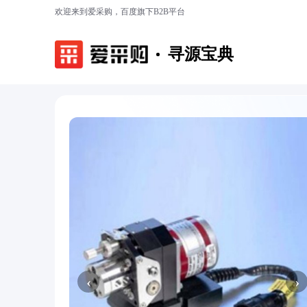
欢迎来到爱采购，百度旗下B2B平台
寻源宝典
‹
›