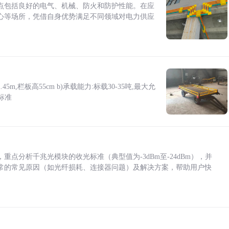
点包括良好的电气、机械、防火和防护性能。在应
心等场所，凭借自身优势满足不同领域对电力供应
5m,栏板高55cm b)承载能力:标载30-35吨,最大允
标准
点分析千兆光模块的收光标准（典型值为-3dBm至-24dBm），并
常的常见原因（如光纤损耗、连接器问题）及解决方案，帮助用户快