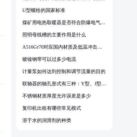
U型螺栓的国家标准
煤矿用电热取暖器是否符合防爆电气设
备标准
照明母线槽的主要作用是什么
A516Gr70对应国内材质及低温冲击要
求解析
镀镍钢带可以过多少电流
计量泵如何达到控制和调节流量的目的
联轴器的轴孔形式有三种：Y型、J型、
Z型
不锈钢材质厚度允许误差是多少
复印机出租有哪些常见模式
溶于水的润滑剂的种类