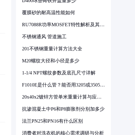
D400球墨铸铁井盖重多少
覆膜砂的耐高温性能如何
RU7088R功率MOSFET特性解析及其在
可调电源设计中的实践
不锈钢通风 管道施工
201不锈钢重量计算方法大全
M20螺纹大径和小径是多少
1-1/4 NPT螺纹参数及底孔尺寸详解
F1010E是什么管？能否用3205或3505代
换
20x40x2镀锌方管单米重量计算与应用
分析
抗渗混凝土中P6和P8膨胀剂分别加多少
法兰PN25和PN16有什么区别
消费者对洗衣机的核心需求调研与分析