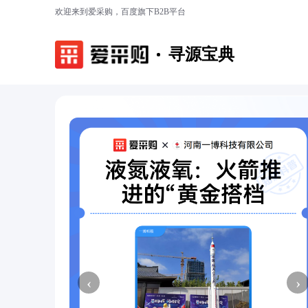
欢迎来到爱采购，百度旗下B2B平台
寻源宝典
‹
›