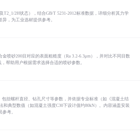
_1/2H状态），结合GB/T 5231-2012标准数据，详细分析其力学
差异，为工业选材提供参考。
砂200目对应的表面粗糙度（Ra 3.2-6.3μm），并对比不同目数
业实践，帮助用户根据需求选择合适的喷砂参数。
力，包括螺杆直径、钻孔尺寸等参数，并依据专业标准（如《混凝土结
方法和典型数值（如混凝土强度C30下设计值约80kN）。内容涵盖安装
员参考。