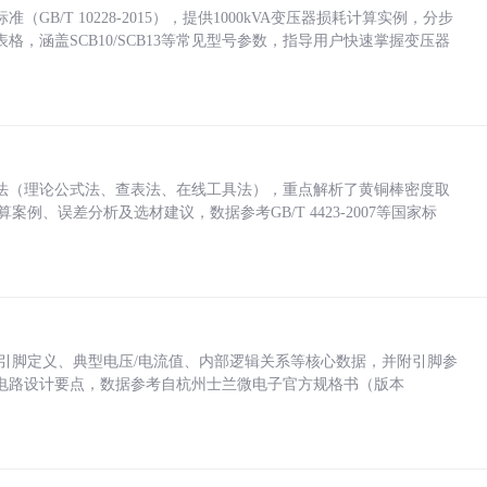
/T 10228-2015），提供1000kVA变压器损耗计算实例，分步
，涵盖SCB10/SCB13等常见型号参数，指导用户快速掌握变压器
法（理论公式法、查表法、在线工具法），重点解析了黄铜棒密度取
计算案例、误差分析及选材建议，数据参考GB/T 4423-2007等国家标
括各引脚定义、典型电压/电流值、内部逻辑关系等核心数据，并附引脚参
电路设计要点，数据参考自杭州士兰微电子官方规格书（版本