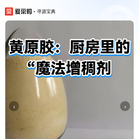
寻源宝典
‹
›