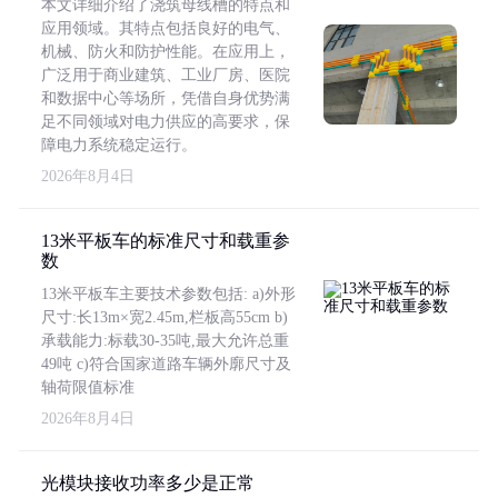
本文详细介绍了浇筑母线槽的特点和
应用领域。其特点包括良好的电气、
机械、防火和防护性能。在应用上，
广泛用于商业建筑、工业厂房、医院
和数据中心等场所，凭借自身优势满
足不同领域对电力供应的高要求，保
障电力系统稳定运行。
2026年8月4日
13米平板车的标准尺寸和载重参
数
13米平板车主要技术参数包括: a)外形
尺寸:长13m×宽2.45m,栏板高55cm b)
承载能力:标载30-35吨,最大允许总重
49吨 c)符合国家道路车辆外廓尺寸及
轴荷限值标准
2026年8月4日
光模块接收功率多少是正常