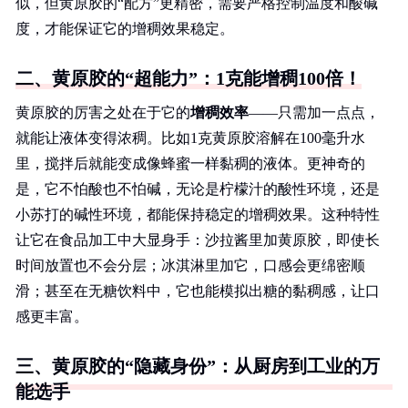
似，但黄原胶的“配方”更精密，需要严格控制温度和酸碱
度，才能保证它的增稠效果稳定。
二、黄原胶的“超能力”：1克能增稠100倍！
黄原胶的厉害之处在于它的
增稠效率
——只需加一点点，
就能让液体变得浓稠。比如1克黄原胶溶解在100毫升水
里，搅拌后就能变成像蜂蜜一样黏稠的液体。更神奇的
是，它不怕酸也不怕碱，无论是柠檬汁的酸性环境，还是
小苏打的碱性环境，都能保持稳定的增稠效果。这种特性
让它在食品加工中大显身手：沙拉酱里加黄原胶，即使长
时间放置也不会分层；冰淇淋里加它，口感会更绵密顺
滑；甚至在无糖饮料中，它也能模拟出糖的黏稠感，让口
感更丰富。
三、黄原胶的“隐藏身份”：从厨房到工业的万
能选手