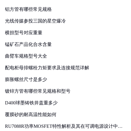
铝方管有哪些常见规格
光线传媒参投三国的星空爆冷
横担型号对应重量
锰矿石产品化合水含量
曲臂车规格型号大全
配电柜母排螺栓力矩要求及连接规范详解
膨胀螺丝尺寸是多少
镀锌方管有哪些常见规格和型号
D400球墨铸铁井盖重多少
覆膜砂的耐高温性能如何
RU7088R功率MOSFET特性解析及其在可调电源设计中的
实践