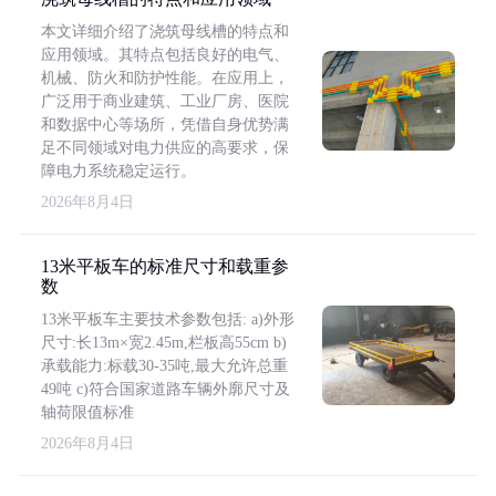
本文详细介绍了浇筑母线槽的特点和
应用领域。其特点包括良好的电气、
机械、防火和防护性能。在应用上，
广泛用于商业建筑、工业厂房、医院
和数据中心等场所，凭借自身优势满
足不同领域对电力供应的高要求，保
障电力系统稳定运行。
2026年8月4日
13米平板车的标准尺寸和载重参
数
13米平板车主要技术参数包括: a)外形
尺寸:长13m×宽2.45m,栏板高55cm b)
承载能力:标载30-35吨,最大允许总重
49吨 c)符合国家道路车辆外廓尺寸及
轴荷限值标准
2026年8月4日