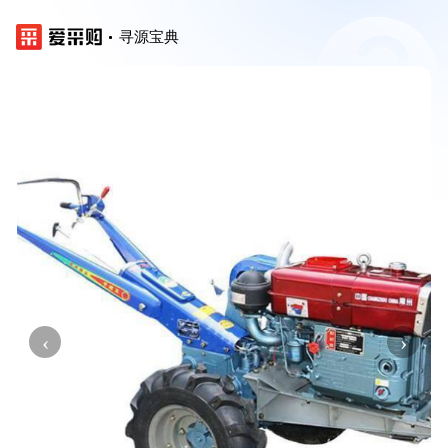
寻源宝典
‹
›