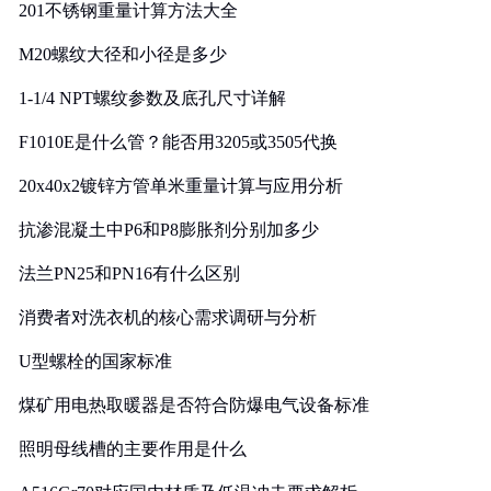
201不锈钢重量计算方法大全
M20螺纹大径和小径是多少
1-1/4 NPT螺纹参数及底孔尺寸详解
F1010E是什么管？能否用3205或3505代换
20x40x2镀锌方管单米重量计算与应用分析
抗渗混凝土中P6和P8膨胀剂分别加多少
法兰PN25和PN16有什么区别
消费者对洗衣机的核心需求调研与分析
U型螺栓的国家标准
煤矿用电热取暖器是否符合防爆电气设备标准
照明母线槽的主要作用是什么