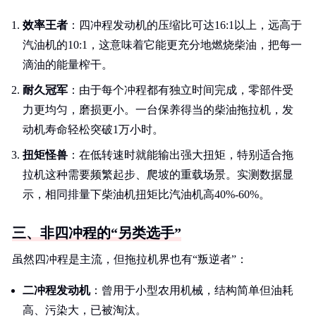
效率王者
：四冲程发动机的压缩比可达16:1以上，远高于
汽油机的10:1，这意味着它能更充分地燃烧柴油，把每一
滴油的能量榨干。
耐久冠军
：由于每个冲程都有独立时间完成，零部件受
力更均匀，磨损更小。一台保养得当的柴油拖拉机，发
动机寿命轻松突破1万小时。
扭矩怪兽
：在低转速时就能输出强大扭矩，特别适合拖
拉机这种需要频繁起步、爬坡的重载场景。实测数据显
示，相同排量下柴油机扭矩比汽油机高40%-60%。
三、非四冲程的“另类选手”
虽然四冲程是主流，但拖拉机界也有“叛逆者”：
二冲程发动机
：曾用于小型农用机械，结构简单但油耗
高、污染大，已被淘汰。