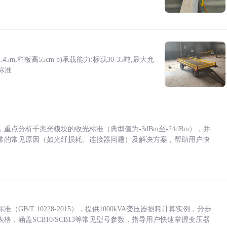
5m,栏板高55cm b)承载能力:标载30-35吨,最大允
标准
点分析千兆光模块的收光标准（典型值为-3dBm至-24dBm），并
常的常见原因（如光纤损耗、连接器问题）及解决方案，帮助用户快
/T 10228-2015），提供1000kVA变压器损耗计算实例，分步
，涵盖SCB10/SCB13等常见型号参数，指导用户快速掌握变压器