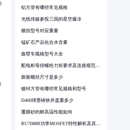
池
铝方管有哪些常见规格
光线传媒参投三国的星空爆冷
横担型号对应重量
锰矿石产品化合水含量
曲臂车规格型号大全
配电柜母排螺栓力矩要求及连接规范详
解
膨胀螺丝尺寸是多少
影
镀锌方管有哪些常见规格和型号
D400球墨铸铁井盖重多少
覆膜砂的耐高温性能如何
RU7088R功率MOSFET特性解析及其在
可调电源设计中的实践