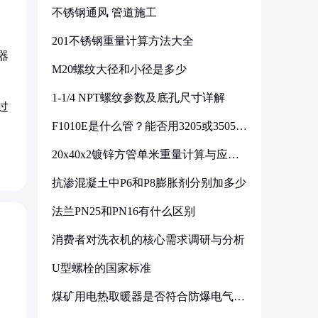
不锈钢通风 管道施工
201不锈钢重量计算方法大全
器
M20螺纹大径和小径是多少
1-1/4 NPT螺纹参数及底孔尺寸详解
过
F1010E是什么管？能否用3205或3505代
换
20x40x2镀锌方管单米重量计算与应用
分析
抗渗混凝土中P6和P8膨胀剂分别加多少
法兰PN25和PN16有什么区别
消费者对洗衣机的核心需求调研与分析
U型螺栓的国家标准
煤矿用电热取暖器是否符合防爆电气设
备标准