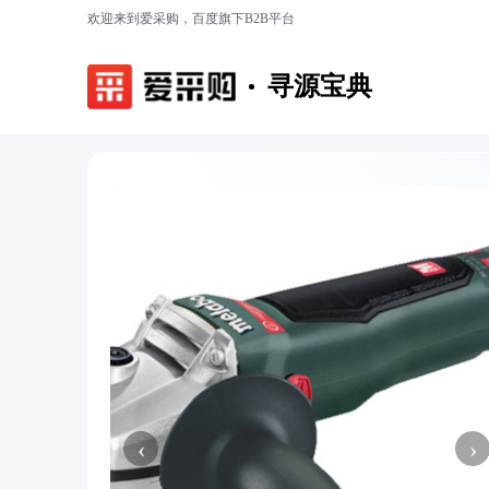
欢迎来到爱采购，百度旗下B2B平台
寻源宝典
‹
›