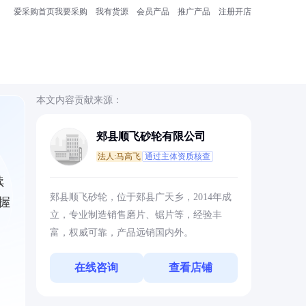
爱采购首页
我要采购
我有货源
会员产品
推广产品
注册开店
本文内容贡献来源：
郏县顺飞砂轮有限公司
法人:马高飞
通过主体资质核查
续
郏县顺飞砂轮，位于郏县广天乡，2014年成
握
立，专业制造销售磨片、锯片等，经验丰
富，权威可靠，产品远销国内外。
在线咨询
查看店铺