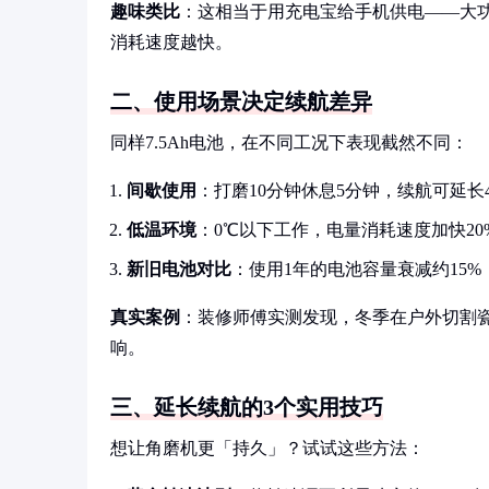
趣味类比
：这相当于用充电宝给手机供电——大
消耗速度越快。
二、使用场景决定续航差异
同样7.5Ah电池，在不同工况下表现截然不同：
间歇使用
：打磨10分钟休息5分钟，续航可延长4
低温环境
：0℃以下工作，电量消耗速度加快20
新旧电池对比
：使用1年的电池容量衰减约15
真实案例
：装修师傅实测发现，冬季在户外切割瓷
响。
三、延长续航的3个实用技巧
想让角磨机更「持久」？试试这些方法：