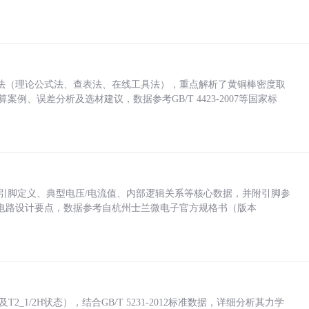
法（理论公式法、查表法、在线工具法），重点解析了黄铜棒密度取
计算案例、误差分析及选材建议，数据参考GB/T 4423-2007等国家标
括各引脚定义、典型电压/电流值、内部逻辑关系等核心数据，并附引脚参
电路设计要点，数据参考自杭州士兰微电子官方规格书（版本
_1/2H状态），结合GB/T 5231-2012标准数据，详细分析其力学