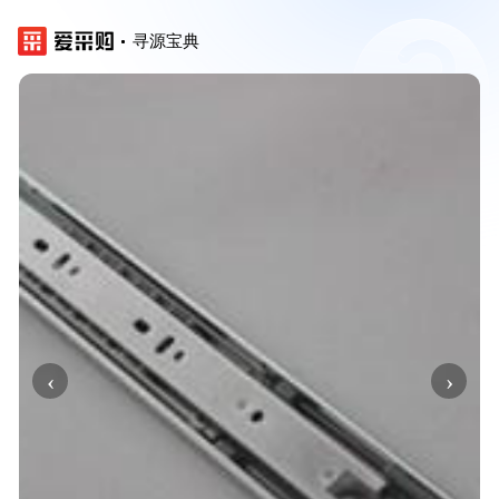
寻源宝典
‹
›