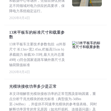
和数据中心等场所，凭借自身优势满
足不同领域对电力供应的高要求，保
障电力系统稳定运行。
2026年8月4日
13米平板车的标准尺寸和载重参
数
13米平板车主要技术参数包括: a)外形
尺寸:长13m×宽2.45m,栏板高55cm b)
承载能力:标载30-35吨,最大允许总重
49吨 c)符合国家道路车辆外廓尺寸及
轴荷限值标准
2026年8月4日
光模块接收功率多少是正常
本文详细解答光模块接收功率的正常范围及影响因素，重
点分析千兆光模块的收光标准（典型值为-3dBm
至-24dBm），并提供不同速率光模块的参考值表格。同时
解释功率异常的常见原因（如光纤损耗、连接器问题）及