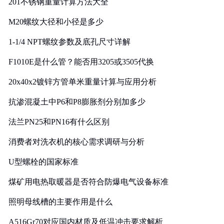
201不锈钢重量计算方法大全
M20螺纹大径和小径是多少
1-1/4 NPT螺纹参数及底孔尺寸详解
F1010E是什么管？能否用3205或3505代换
20x40x2镀锌方管单米重量计算与应用分析
抗渗混凝土中P6和P8膨胀剂分别加多少
法兰PN25和PN16有什么区别
消费者对洗衣机的核心需求调研与分析
U型螺栓的国家标准
煤矿用电热取暖器是否符合防爆电气设备标准
照明母线槽的主要作用是什么
A516Gr70对应国内材质及低温冲击要求解析