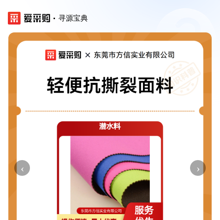
寻源宝典
‹
›