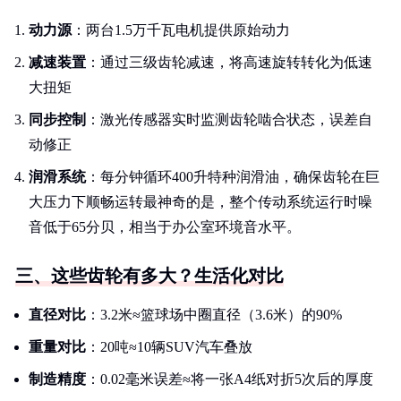
动力源
：两台1.5万千瓦电机提供原始动力
减速装置
：通过三级齿轮减速，将高速旋转转化为低速
大扭矩
同步控制
：激光传感器实时监测齿轮啮合状态，误差自
动修正
润滑系统
：每分钟循环400升特种润滑油，确保齿轮在巨
大压力下顺畅运转最神奇的是，整个传动系统运行时噪
音低于65分贝，相当于办公室环境音水平。
三、这些齿轮有多大？生活化对比
直径对比
：3.2米≈篮球场中圈直径（3.6米）的90%
重量对比
：20吨≈10辆SUV汽车叠放
制造精度
：0.02毫米误差≈将一张A4纸对折5次后的厚度