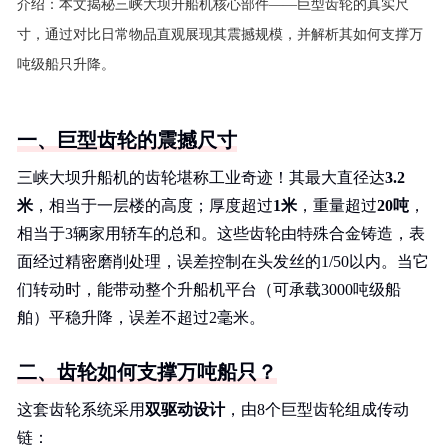
介绍：
本文揭秘三峡大坝升船机核心部件——巨型齿轮的真实尺
寸，通过对比日常物品直观展现其震撼规模，并解析其如何支撑万
吨级船只升降。
一、巨型齿轮的震撼尺寸
三峡大坝升船机的齿轮堪称工业奇迹！其最大直径达
3.2
米
，相当于一层楼的高度；厚度超过
1米
，重量超过
20吨
，
相当于3辆家用轿车的总和。这些齿轮由特殊合金铸造，表
面经过精密磨削处理，误差控制在头发丝的1/50以内。当它
们转动时，能带动整个升船机平台（可承载3000吨级船
舶）平稳升降，误差不超过2毫米。
二、齿轮如何支撑万吨船只？
这套齿轮系统采用
双驱动设计
，由8个巨型齿轮组成传动
链：