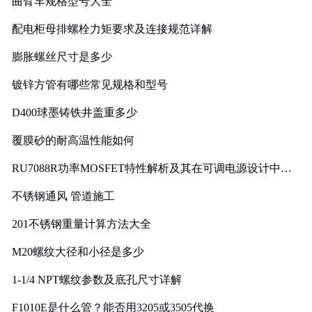
曲臂车规格型号大全
配电柜母排螺栓力矩要求及连接规范详解
膨胀螺丝尺寸是多少
镀锌方管有哪些常见规格和型号
D400球墨铸铁井盖重多少
覆膜砂的耐高温性能如何
RU7088R功率MOSFET特性解析及其在可调电源设计中的
实践
不锈钢通风 管道施工
201不锈钢重量计算方法大全
M20螺纹大径和小径是多少
1-1/4 NPT螺纹参数及底孔尺寸详解
F1010E是什么管？能否用3205或3505代换