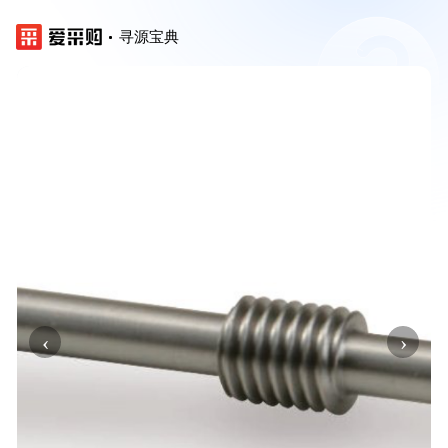
寻源宝典
‹
›