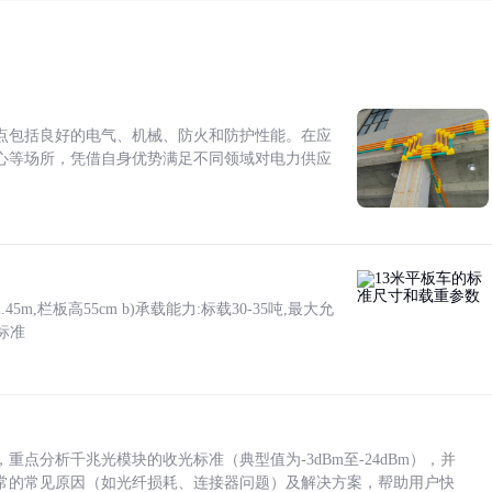
点包括良好的电气、机械、防火和防护性能。在应
心等场所，凭借自身优势满足不同领域对电力供应
5m,栏板高55cm b)承载能力:标载30-35吨,最大允
标准
点分析千兆光模块的收光标准（典型值为-3dBm至-24dBm），并
常的常见原因（如光纤损耗、连接器问题）及解决方案，帮助用户快