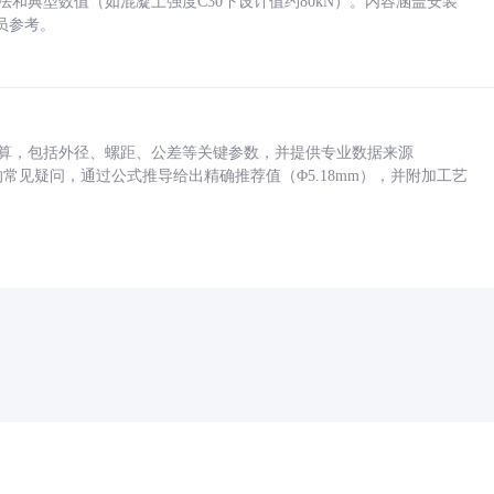
方法和典型数值（如混凝土强度C30下设计值约80kN）。内容涵盖安装
员参考。
底孔计算，包括外径、螺距、公差等关键参数，并提供专业数据来源
孔尺寸的常见疑问，通过公式推导给出精确推荐值（Φ5.18mm），并附加工艺