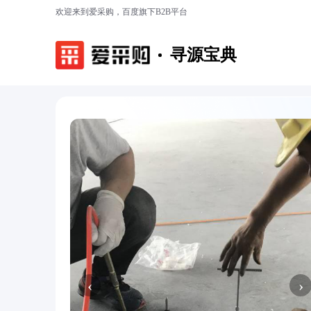
欢迎来到爱采购，百度旗下B2B平台
寻源宝典
‹
›