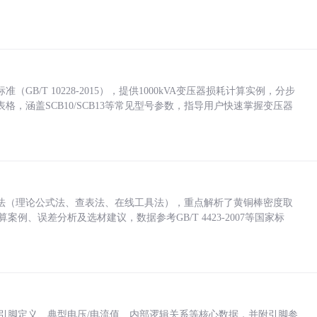
/T 10228-2015），提供1000kVA变压器损耗计算实例，分步
，涵盖SCB10/SCB13等常见型号参数，指导用户快速掌握变压器
法（理论公式法、查表法、在线工具法），重点解析了黄铜棒密度取
计算案例、误差分析及选材建议，数据参考GB/T 4423-2007等国家标
括各引脚定义、典型电压/电流值、内部逻辑关系等核心数据，并附引脚参