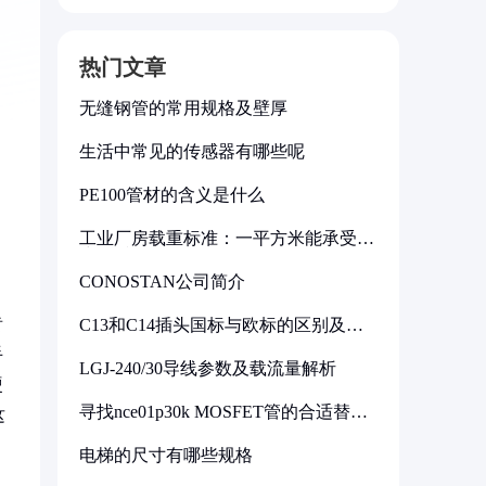
热门文章
无缝钢管的常用规格及壁厚
生活中常见的传感器有哪些呢
PE100管材的含义是什么
工业厂房载重标准：一平方米能承受多
少公斤
CONOSTAN公司简介
齿
C13和C14插头国标与欧标的区别及其
标准解析
手
LGJ-240/30导线参数及载流量解析
硬
寻找nce01p30k MOSFET管的合适替代
这
型号
电梯的尺寸有哪些规格