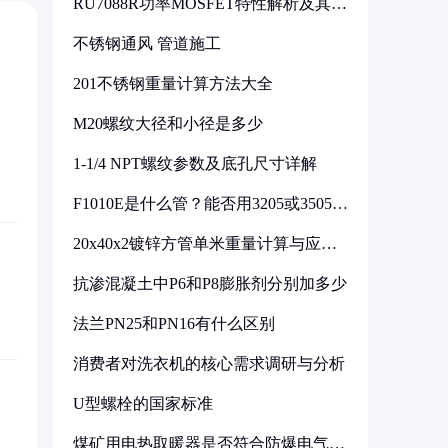
RU7088R功率MOSFET特性解析及其在
可调电源设计中的实践
不锈钢通风 管道施工
201不锈钢重量计算方法大全
M20螺纹大径和小径是多少
1-1/4 NPT螺纹参数及底孔尺寸详解
F1010E是什么管？能否用3205或3505代
换
20x40x2镀锌方管单米重量计算与应用
分析
抗渗混凝土中P6和P8膨胀剂分别加多少
法兰PN25和PN16有什么区别
消费者对洗衣机的核心需求调研与分析
U型螺栓的国家标准
煤矿用电热取暖器是否符合防爆电气设