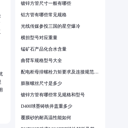
镀锌方管尺寸一般有哪些
铝方管有哪些常见规格
快
”
光线传媒参投三国的星空爆冷
复
横担型号对应重量
锰矿石产品化合水含量
曲臂车规格型号大全
配电柜母排螺栓力矩要求及连接规范详
优
解
是
膨胀螺丝尺寸是多少
用
镀锌方管有哪些常见规格和型号
D400球墨铸铁井盖重多少
覆膜砂的耐高温性能如何