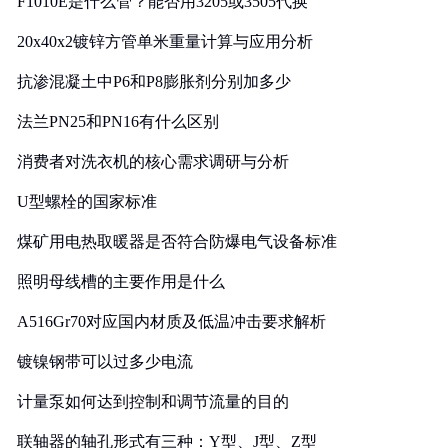
F1010E是什么管？能否用3205或3505代换
20x40x2镀锌方管单米重量计算与应用分析
抗渗混凝土中P6和P8膨胀剂分别加多少
法兰PN25和PN16有什么区别
消费者对洗衣机的核心需求调研与分析
U型螺栓的国家标准
煤矿用电热取暖器是否符合防爆电气设备标准
照明母线槽的主要作用是什么
A516Gr70对应国内材质及低温冲击要求解析
镀镍钢带可以过多少电流
计量泵如何达到控制和调节流量的目的
联轴器的轴孔形式有三种：Y型、J型、Z型