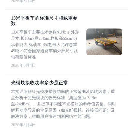
2026年8月4日
13米平板车的标准尺寸和载重参
数
13米平板车主要技术参数包括: a)外形
尺寸:长13m×宽2.45m,栏板高55cm b)
承载能力:标载30-35吨,最大允许总重
49吨 c)符合国家道路车辆外廓尺寸及
轴荷限值标准
2026年8月4日
光模块接收功率多少是正常
本文详细解答光模块接收功率的正常范围及影响因素，重
点分析千兆光模块的收光标准（典型值为-3dBm
至-24dBm），并提供不同速率光模块的参考值表格。同时
解释功率异常的常见原因（如光纤损耗、连接器问题）及
解决方案，帮助用户快速判断网络性能问题。
2026年8月4日