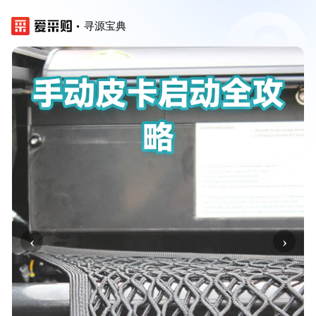
寻源宝典
‹
›