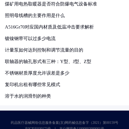
煤矿用电热取暖器是否符合防爆电气设备标准
照明母线槽的主要作用是什么
A516Gr70对应国内材质及低温冲击要求解析
镀镍钢带可以过多少电流
计量泵如何达到控制和调节流量的目的
联轴器的轴孔形式有三种：Y型、J型、Z型
不锈钢材质厚度允许误差是多少
复印机出租有哪些常见模式
溶于水的润滑剂的种类
药品医疗器械网络信息服务备案(京)网药械信息备字（2021）第00159号
京ICP证030173号
京公网安备11000002000001号