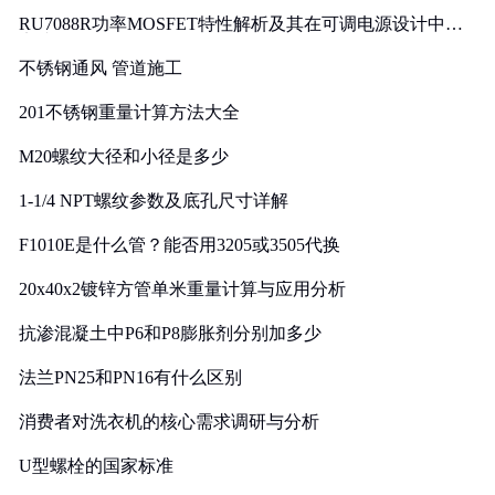
RU7088R功率MOSFET特性解析及其在可调电源设计中的
实践
不锈钢通风 管道施工
201不锈钢重量计算方法大全
M20螺纹大径和小径是多少
1-1/4 NPT螺纹参数及底孔尺寸详解
F1010E是什么管？能否用3205或3505代换
20x40x2镀锌方管单米重量计算与应用分析
抗渗混凝土中P6和P8膨胀剂分别加多少
法兰PN25和PN16有什么区别
消费者对洗衣机的核心需求调研与分析
U型螺栓的国家标准