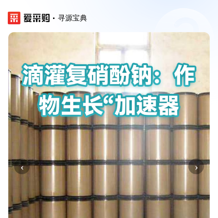
寻源宝典
‹
›