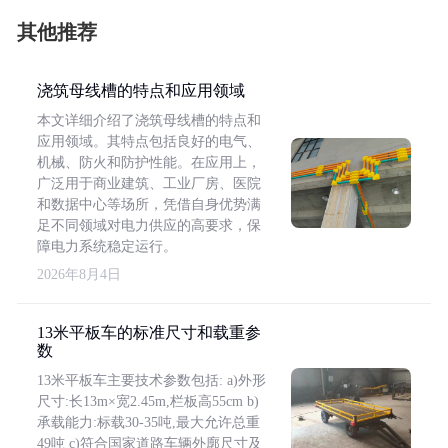
其他推荐
浇筑母线槽的特点和应用领域
本文详细介绍了浇筑母线槽的特点和
应用领域。其特点包括良好的电气、
机械、防火和防护性能。在应用上，
广泛用于商业建筑、工业厂房、医院
和数据中心等场所，凭借自身优势满
足不同领域对电力供应的高要求，保
障电力系统稳定运行。
2026年8月4日
13米平板车的标准尺寸和载重参
数
13米平板车主要技术参数包括: a)外形
尺寸:长13m×宽2.45m,栏板高55cm b)
承载能力:标载30-35吨,最大允许总重
49吨 c)符合国家道路车辆外廓尺寸及