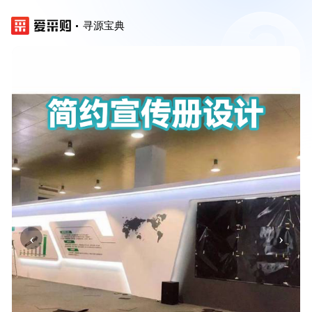
寻源宝典
‹
›