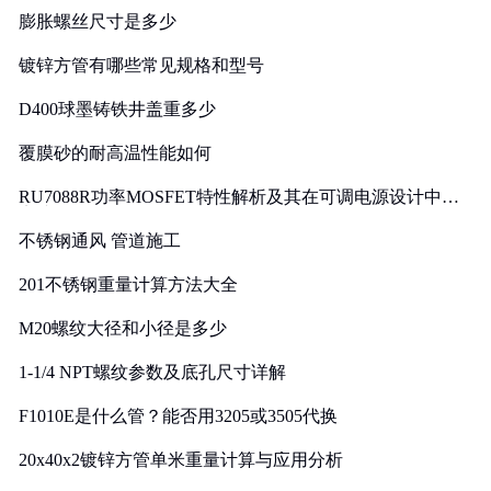
膨胀螺丝尺寸是多少
镀锌方管有哪些常见规格和型号
D400球墨铸铁井盖重多少
覆膜砂的耐高温性能如何
RU7088R功率MOSFET特性解析及其在可调电源设计中的
实践
不锈钢通风 管道施工
201不锈钢重量计算方法大全
M20螺纹大径和小径是多少
1-1/4 NPT螺纹参数及底孔尺寸详解
F1010E是什么管？能否用3205或3505代换
20x40x2镀锌方管单米重量计算与应用分析