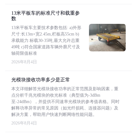
13米平板车的标准尺寸和载重参
数
13米平板车主要技术参数包括: a)外形
尺寸:长13m×宽2.45m,栏板高55cm b)
承载能力:标载30-35吨,最大允许总重
49吨 c)符合国家道路车辆外廓尺寸及
轴荷限值标准
2026年8月4日
光模块接收功率多少是正常
本文详细解答光模块接收功率的正常范围及影响因素，重
点分析千兆光模块的收光标准（典型值为-3dBm
至-24dBm），并提供不同速率光模块的参考值表格。同时
解释功率异常的常见原因（如光纤损耗、连接器问题）及
解决方案，帮助用户快速判断网络性能问题。
2026年8月4日