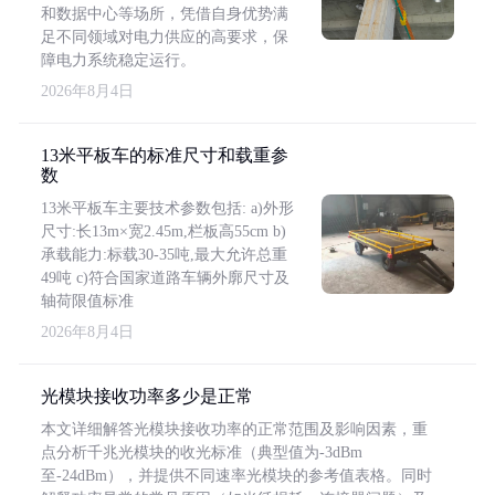
和数据中心等场所，凭借自身优势满
足不同领域对电力供应的高要求，保
障电力系统稳定运行。
2026年8月4日
13米平板车的标准尺寸和载重参
数
13米平板车主要技术参数包括: a)外形
尺寸:长13m×宽2.45m,栏板高55cm b)
承载能力:标载30-35吨,最大允许总重
49吨 c)符合国家道路车辆外廓尺寸及
轴荷限值标准
2026年8月4日
光模块接收功率多少是正常
本文详细解答光模块接收功率的正常范围及影响因素，重
点分析千兆光模块的收光标准（典型值为-3dBm
至-24dBm），并提供不同速率光模块的参考值表格。同时