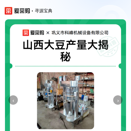
寻源宝典
‹
›