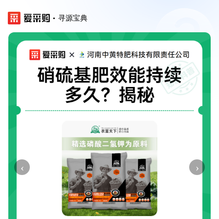
寻源宝典
‹
›