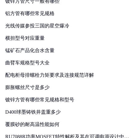
镀锌方管尺寸一般有哪些
铝方管有哪些常见规格
光线传媒参投三国的星空爆冷
横担型号对应重量
锰矿石产品化合水含量
曲臂车规格型号大全
配电柜母排螺栓力矩要求及连接规范详解
膨胀螺丝尺寸是多少
镀锌方管有哪些常见规格和型号
D400球墨铸铁井盖重多少
覆膜砂的耐高温性能如何
RU7088R功率MOSFET特性解析及其在可调电源设计中的