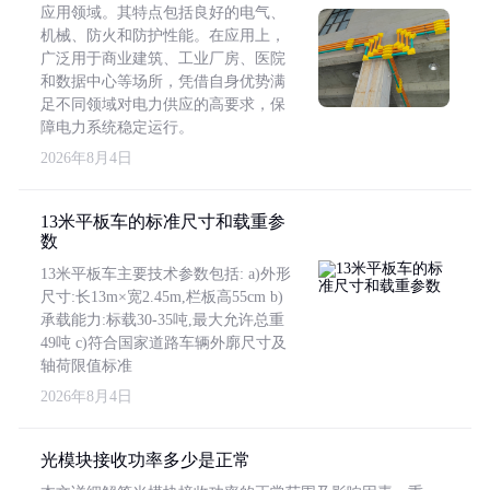
应用领域。其特点包括良好的电气、
机械、防火和防护性能。在应用上，
广泛用于商业建筑、工业厂房、医院
和数据中心等场所，凭借自身优势满
足不同领域对电力供应的高要求，保
障电力系统稳定运行。
2026年8月4日
13米平板车的标准尺寸和载重参
数
13米平板车主要技术参数包括: a)外形
尺寸:长13m×宽2.45m,栏板高55cm b)
承载能力:标载30-35吨,最大允许总重
49吨 c)符合国家道路车辆外廓尺寸及
轴荷限值标准
2026年8月4日
光模块接收功率多少是正常