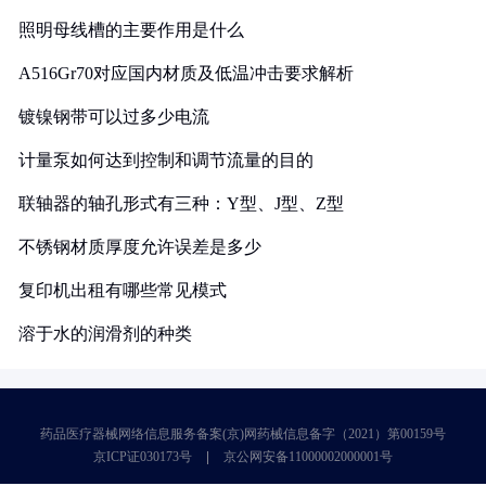
照明母线槽的主要作用是什么
A516Gr70对应国内材质及低温冲击要求解析
镀镍钢带可以过多少电流
计量泵如何达到控制和调节流量的目的
联轴器的轴孔形式有三种：Y型、J型、Z型
不锈钢材质厚度允许误差是多少
复印机出租有哪些常见模式
溶于水的润滑剂的种类
药品医疗器械网络信息服务备案(京)网药械信息备字（2021）第00159号
京ICP证030173号
京公网安备11000002000001号