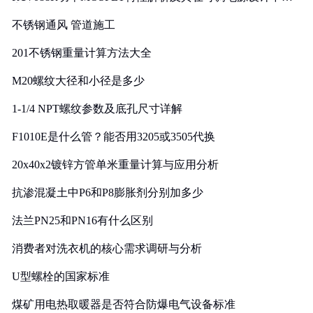
实践
不锈钢通风 管道施工
201不锈钢重量计算方法大全
M20螺纹大径和小径是多少
1-1/4 NPT螺纹参数及底孔尺寸详解
F1010E是什么管？能否用3205或3505代换
20x40x2镀锌方管单米重量计算与应用分析
抗渗混凝土中P6和P8膨胀剂分别加多少
法兰PN25和PN16有什么区别
消费者对洗衣机的核心需求调研与分析
U型螺栓的国家标准
煤矿用电热取暖器是否符合防爆电气设备标准