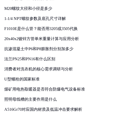
M20螺纹大径和小径是多少
1-1/4 NPT螺纹参数及底孔尺寸详解
F1010E是什么管？能否用3205或3505代换
20x40x2镀锌方管单米重量计算与应用分析
抗渗混凝土中P6和P8膨胀剂分别加多少
法兰PN25和PN16有什么区别
消费者对洗衣机的核心需求调研与分析
U型螺栓的国家标准
煤矿用电热取暖器是否符合防爆电气设备标准
照明母线槽的主要作用是什么
A516Gr70对应国内材质及低温冲击要求解析