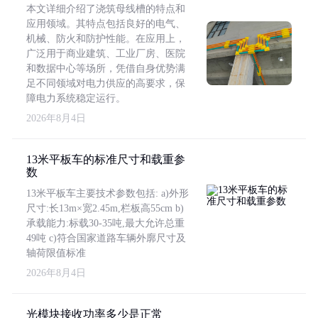
本文详细介绍了浇筑母线槽的特点和
应用领域。其特点包括良好的电气、
机械、防火和防护性能。在应用上，
广泛用于商业建筑、工业厂房、医院
和数据中心等场所，凭借自身优势满
足不同领域对电力供应的高要求，保
障电力系统稳定运行。
2026年8月4日
13米平板车的标准尺寸和载重参
数
13米平板车主要技术参数包括: a)外形
尺寸:长13m×宽2.45m,栏板高55cm b)
承载能力:标载30-35吨,最大允许总重
49吨 c)符合国家道路车辆外廓尺寸及
轴荷限值标准
2026年8月4日
光模块接收功率多少是正常