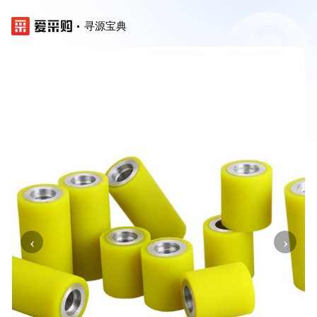
寻源宝典
‹
›