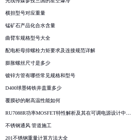
光线传媒参投三国的星空爆冷
横担型号对应重量
锰矿石产品化合水含量
曲臂车规格型号大全
配电柜母排螺栓力矩要求及连接规范详解
膨胀螺丝尺寸是多少
镀锌方管有哪些常见规格和型号
D400球墨铸铁井盖重多少
覆膜砂的耐高温性能如何
RU7088R功率MOSFET特性解析及其在可调电源设计中的
实践
不锈钢通风 管道施工
201不锈钢重量计算方法大全