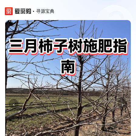
寻源宝典
‹
›