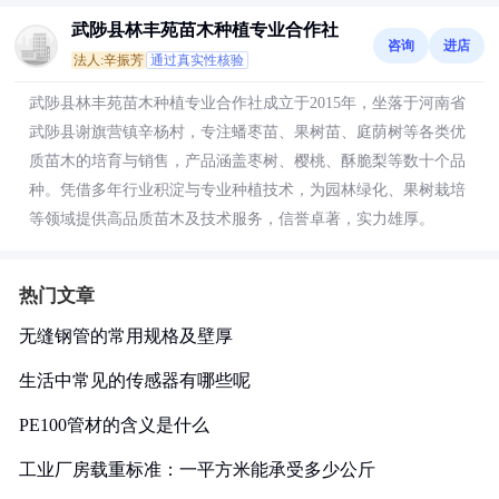
武陟县林丰苑苗木种植专业合作社
咨询
进店
法人:辛振芳
通过真实性核验
武陟县林丰苑苗木种植专业合作社成立于2015年，坐落于河南省
武陟县谢旗营镇辛杨村，专注蟠枣苗、果树苗、庭荫树等各类优
质苗木的培育与销售，产品涵盖枣树、樱桃、酥脆梨等数十个品
种。凭借多年行业积淀与专业种植技术，为园林绿化、果树栽培
等领域提供高品质苗木及技术服务，信誉卓著，实力雄厚。
热门文章
无缝钢管的常用规格及壁厚
生活中常见的传感器有哪些呢
PE100管材的含义是什么
工业厂房载重标准：一平方米能承受多少公斤