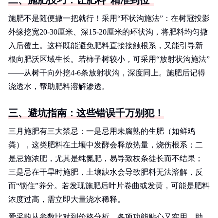
二、施肥技巧：让肥料“精准到位”
施肥不是随便撒一把就行！采用“环状沟施法”：在树冠投影
外缘挖宽20-30厘米、深15-20厘米的环状沟，将肥料均匀撒
入后覆土。这样既能避免肥料直接接触根系，又能引导新
根向肥沃区域生长。若柿子树较小，可采用“放射状沟施法”
——从树干向外挖4-6条放射状沟，深度同上。施肥后记得
浇透水，帮助肥料溶解渗透。
三、避坑指南：这些错误千万别犯！
三月施肥有三大禁忌：一是忌用未腐熟的生肥（如鲜鸡
粪），这类肥料在土壤中发酵会释放热量，烧伤根系；二
是忌施浓肥，尤其是纯氮肥，易导致枝条徒长而不结果；
三是忌在干旱时施肥，土壤缺水会导致肥料无法溶解，反
而“锁住”养分。若发现施肥后叶片卷曲或发黄，可能是肥料
浓度过高，需立即大量浇水稀释。
爱采购从参数比对到价格分析，各项功能贴心又实用，助