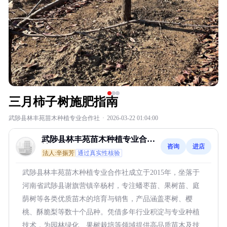
三月柿子树施肥指南
武陟县林丰苑苗木种植专业合作社
·
2026-03-22 01:04:00
武陟县林丰苑苗木种植专业合作
咨询
进店
社
法人:辛振芳
通过真实性核验
武陟县林丰苑苗木种植专业合作社成立于2015年，坐落于
河南省武陟县谢旗营镇辛杨村，专注蟠枣苗、果树苗、庭
荫树等各类优质苗木的培育与销售，产品涵盖枣树、樱
桃、酥脆梨等数十个品种。凭借多年行业积淀与专业种植
技术，为园林绿化、果树栽培等领域提供高品质苗木及技