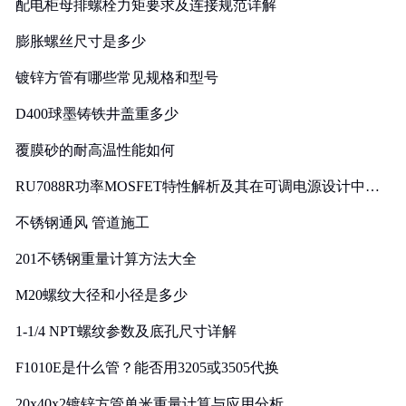
配电柜母排螺栓力矩要求及连接规范详解
膨胀螺丝尺寸是多少
镀锌方管有哪些常见规格和型号
D400球墨铸铁井盖重多少
覆膜砂的耐高温性能如何
RU7088R功率MOSFET特性解析及其在可调电源设计中的
实践
不锈钢通风 管道施工
201不锈钢重量计算方法大全
M20螺纹大径和小径是多少
1-1/4 NPT螺纹参数及底孔尺寸详解
F1010E是什么管？能否用3205或3505代换
20x40x2镀锌方管单米重量计算与应用分析