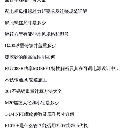
配电柜母排螺栓力矩要求及连接规范详解
膨胀螺丝尺寸是多少
镀锌方管有哪些常见规格和型号
D400球墨铸铁井盖重多少
覆膜砂的耐高温性能如何
RU7088R功率MOSFET特性解析及其在可调电源设计中的
实践
不锈钢通风 管道施工
201不锈钢重量计算方法大全
M20螺纹大径和小径是多少
1-1/4 NPT螺纹参数及底孔尺寸详解
F1010E是什么管？能否用3205或3505代换