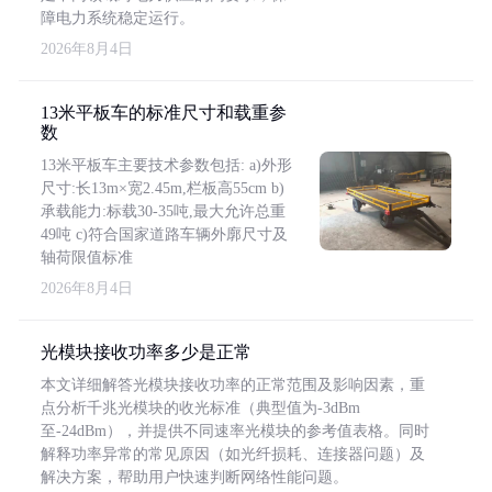
障电力系统稳定运行。
2026年8月4日
13米平板车的标准尺寸和载重参
数
13米平板车主要技术参数包括: a)外形
尺寸:长13m×宽2.45m,栏板高55cm b)
承载能力:标载30-35吨,最大允许总重
49吨 c)符合国家道路车辆外廓尺寸及
轴荷限值标准
2026年8月4日
光模块接收功率多少是正常
本文详细解答光模块接收功率的正常范围及影响因素，重
点分析千兆光模块的收光标准（典型值为-3dBm
至-24dBm），并提供不同速率光模块的参考值表格。同时
解释功率异常的常见原因（如光纤损耗、连接器问题）及
解决方案，帮助用户快速判断网络性能问题。