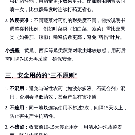
虫抗药性弱，用药量更少效果更好。比如蚜虫刚冒头时
喷一次，比虫群爆发时连续打药更省心。
浓度要准
：不同蔬菜对药剂的耐受度不同，需按说明书
调整稀释比例。例如叶菜类（如白菜、菠菜）需比茄果
类（如番茄、辣椒）稀释倍数更高，避免“药伤”叶片。
小提醒
：黄瓜、西瓜等瓜类蔬菜对吡虫啉较敏感，用药后
需间隔7-10天再采摘，确保安全。
三、安全用药的“三不原则”
不混用
：避免与碱性农药（如波尔多液、石硫合剂）混
用，否则会降低药效，甚至产生有害物质。
不连用
：同一地块连续使用不超过2次，间隔15天以上，
防止害虫产生抗药性。
不残留
：收获前10-15天停止用药，用清水冲洗蔬菜表