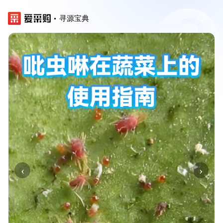
寻源宝典
‹
›