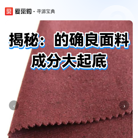
寻源宝典
‹
›