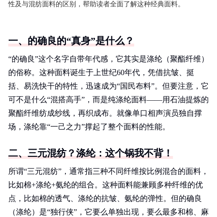
性及与混纺面料的区别，帮助读者全面了解这种经典面料。
一、的确良的“真身”是什么？
“的确良”这个名字自带年代感，它其实是涤纶（聚酯纤维）
的俗称。这种面料诞生于上世纪60年代，凭借抗皱、挺
括、易洗快干的特性，迅速成为“国民布料”。但要注意，它
可不是什么“混搭高手”，而是纯涤纶面料——用石油提炼的
聚酯纤维纺成纱线，再织成布。就像单口相声演员独自撑
场，涤纶靠“一己之力”撑起了整个面料的性能。
二、三元混纺？涤纶：这个锅我不背！
所谓“三元混纺”，通常指三种不同纤维按比例混合的面料，
比如棉+涤纶+氨纶的组合。这种面料能兼顾多种纤维的优
点，比如棉的透气、涤纶的抗皱、氨纶的弹性。但的确良
（涤纶）是“独行侠”，它要么单独出现，要么最多和棉、麻