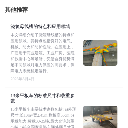
其他推荐
浇筑母线槽的特点和应用领域
本文详细介绍了浇筑母线槽的特点和
应用领域。其特点包括良好的电气、
机械、防火和防护性能。在应用上，
广泛用于商业建筑、工业厂房、医院
和数据中心等场所，凭借自身优势满
足不同领域对电力供应的高要求，保
障电力系统稳定运行。
2026年8月4日
13米平板车的标准尺寸和载重参
数
13米平板车主要技术参数包括: a)外形
尺寸:长13m×宽2.45m,栏板高55cm b)
承载能力:标载30-35吨,最大允许总重
49吨 c)符合国家道路车辆外廓尺寸及