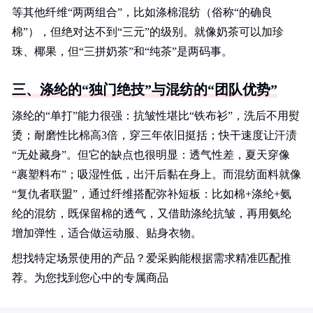
等其他纤维“两两组合”，比如涤棉混纺（俗称“的确良
棉”），但绝对达不到“三元”的级别。就像奶茶可以加珍
珠、椰果，但“三拼奶茶”和“纯茶”是两码事。
三、涤纶的“独门绝技”与混纺的“团队优势”
涤纶的“单打”能力很强：抗皱性堪比“铁布衫”，洗后不用熨
烫；耐磨性比棉高3倍，穿三年依旧挺括；快干速度让汗渍
“无处藏身”。但它的缺点也很明显：透气性差，夏天穿像
“裹塑料布”；吸湿性低，出汗后黏在身上。而混纺面料就像
“复仇者联盟”，通过纤维搭配弥补短板：比如棉+涤纶+氨
纶的混纺，既保留棉的透气，又借助涤纶抗皱，再用氨纶
增加弹性，适合做运动服、贴身衣物。
想找特定场景使用的产品？爱采购能根据需求精准匹配推
荐。为您找到您心中的专属商品