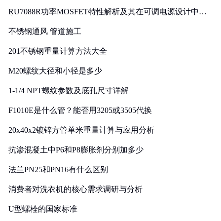
RU7088R功率MOSFET特性解析及其在可调电源设计中的
实践
不锈钢通风 管道施工
201不锈钢重量计算方法大全
M20螺纹大径和小径是多少
1-1/4 NPT螺纹参数及底孔尺寸详解
F1010E是什么管？能否用3205或3505代换
20x40x2镀锌方管单米重量计算与应用分析
抗渗混凝土中P6和P8膨胀剂分别加多少
法兰PN25和PN16有什么区别
消费者对洗衣机的核心需求调研与分析
U型螺栓的国家标准