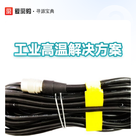
寻源宝典
‹
›