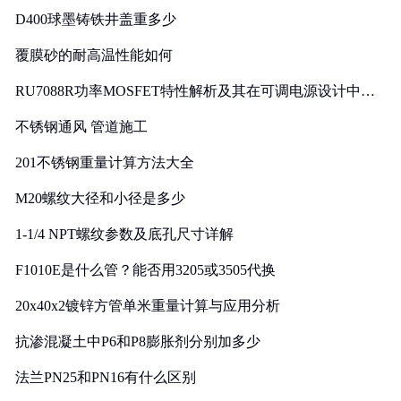
D400球墨铸铁井盖重多少
覆膜砂的耐高温性能如何
RU7088R功率MOSFET特性解析及其在可调电源设计中的
实践
不锈钢通风 管道施工
201不锈钢重量计算方法大全
M20螺纹大径和小径是多少
1-1/4 NPT螺纹参数及底孔尺寸详解
F1010E是什么管？能否用3205或3505代换
20x40x2镀锌方管单米重量计算与应用分析
抗渗混凝土中P6和P8膨胀剂分别加多少
法兰PN25和PN16有什么区别