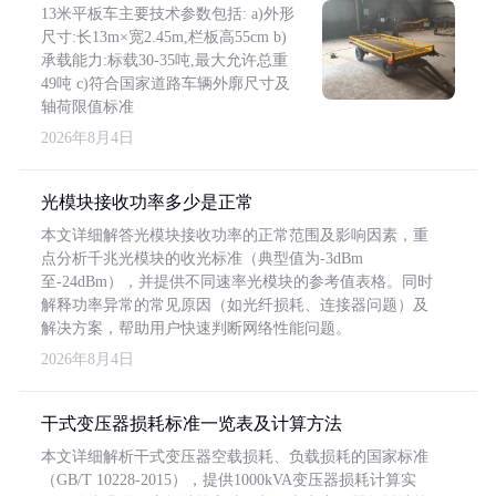
13米平板车主要技术参数包括: a)外形
尺寸:长13m×宽2.45m,栏板高55cm b)
承载能力:标载30-35吨,最大允许总重
49吨 c)符合国家道路车辆外廓尺寸及
轴荷限值标准
2026年8月4日
光模块接收功率多少是正常
本文详细解答光模块接收功率的正常范围及影响因素，重
点分析千兆光模块的收光标准（典型值为-3dBm
至-24dBm），并提供不同速率光模块的参考值表格。同时
解释功率异常的常见原因（如光纤损耗、连接器问题）及
解决方案，帮助用户快速判断网络性能问题。
2026年8月4日
干式变压器损耗标准一览表及计算方法
本文详细解析干式变压器空载损耗、负载损耗的国家标准
（GB/T 10228-2015），提供1000kVA变压器损耗计算实