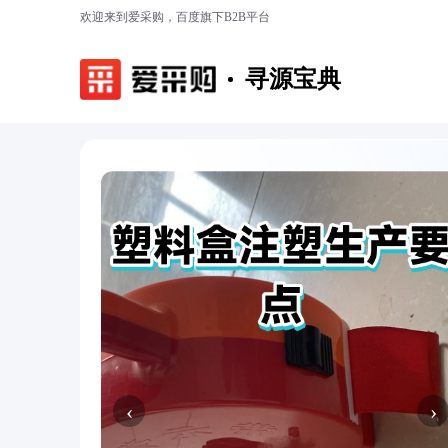
欢迎来到爱采购，百度旗下B2B平台
寻源宝典
‹
›