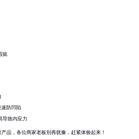
期
瑕疵
内
慢速防凹陷
易导致内应力
仪产品，各位商家老板别再犹豫，赶紧体验起来！