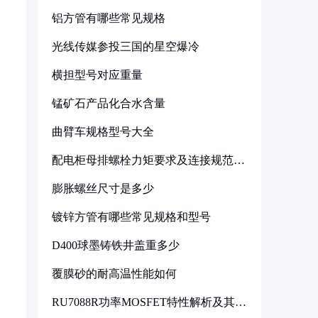
铝方管有哪些常见规格
光线传媒参投三国的星空爆冷
横担型号对应重量
锰矿石产品化合水含量
曲臂车规格型号大全
配电柜母排螺栓力矩要求及连接规范详
解
膨胀螺丝尺寸是多少
镀锌方管有哪些常见规格和型号
D400球墨铸铁井盖重多少
覆膜砂的耐高温性能如何
RU7088R功率MOSFET特性解析及其在
可调电源设计中的实践