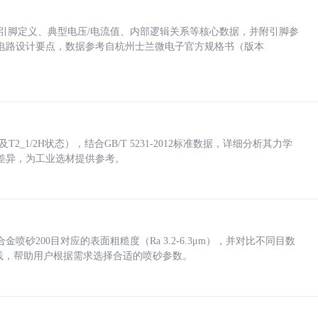
括各引脚定义、典型电压/电流值、内部逻辑关系等核心数据，并附引脚参
电路设计要点，数据参考自杭州士兰微电子官方规格书（版本
_1/2H状态），结合GB/T 5231-2012标准数据，详细分析其力学
差异，为工业选材提供参考。
砂200目对应的表面粗糙度（Ra 3.2-6.3μm），并对比不同目数
业实践，帮助用户根据需求选择合适的喷砂参数。