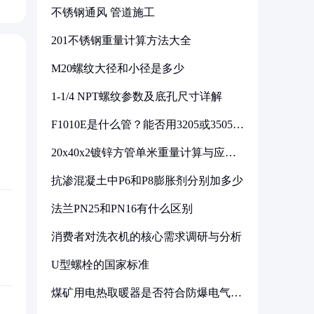
不锈钢通风 管道施工
201不锈钢重量计算方法大全
M20螺纹大径和小径是多少
1-1/4 NPT螺纹参数及底孔尺寸详解
F1010E是什么管？能否用3205或3505代
换
20x40x2镀锌方管单米重量计算与应用
分析
抗渗混凝土中P6和P8膨胀剂分别加多少
法兰PN25和PN16有什么区别
消费者对洗衣机的核心需求调研与分析
U型螺栓的国家标准
煤矿用电热取暖器是否符合防爆电气设
备标准