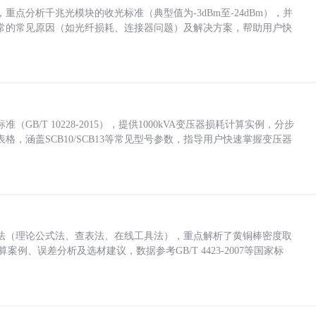
点分析千兆光模块的收光标准（典型值为-3dBm至-24dBm），并
常的常见原因（如光纤损耗、连接器问题）及解决方案，帮助用户快
/T 10228-2015），提供1000kVA变压器损耗计算实例，分步
，涵盖SCB10/SCB13等常见型号参数，指导用户快速掌握变压器
法（理论公式法、查表法、在线工具法），重点解析了黄铜棒密度取
计算案例、误差分析及选材建议，数据参考GB/T 4423-2007等国家标