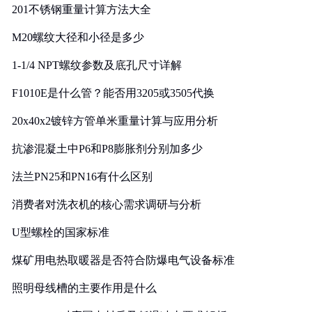
201不锈钢重量计算方法大全
M20螺纹大径和小径是多少
1-1/4 NPT螺纹参数及底孔尺寸详解
F1010E是什么管？能否用3205或3505代换
20x40x2镀锌方管单米重量计算与应用分析
抗渗混凝土中P6和P8膨胀剂分别加多少
法兰PN25和PN16有什么区别
消费者对洗衣机的核心需求调研与分析
U型螺栓的国家标准
煤矿用电热取暖器是否符合防爆电气设备标准
照明母线槽的主要作用是什么