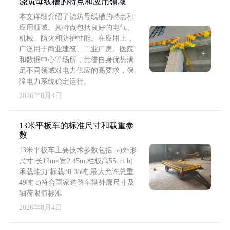
浇筑母线槽的特点和应用领域
本文详细介绍了浇筑母线槽的特点和
应用领域。其特点包括良好的电气、
机械、防火和防护性能。在应用上，
广泛用于商业建筑、工业厂房、医院
和数据中心等场所，凭借自身优势满
足不同领域对电力供应的高要求，保
障电力系统稳定运行。
2026年8月4日
13米平板车的标准尺寸和载重参
数
13米平板车主要技术参数包括: a)外形
尺寸:长13m×宽2.45m,栏板高55cm b)
承载能力:标载30-35吨,最大允许总重
49吨 c)符合国家道路车辆外廓尺寸及
轴荷限值标准
2026年8月4日