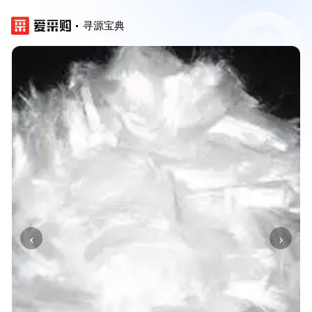
寻源宝典
‹
›