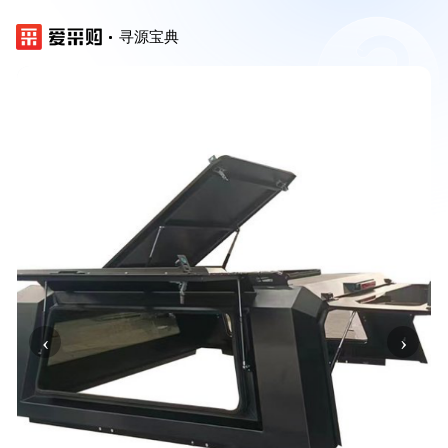
寻源宝典
‹
›