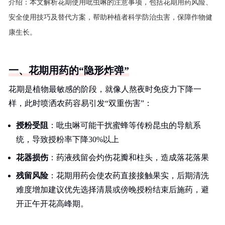
介绍：
本文解析花期使用吡虫啉的注意事项，包括花期用药风险、
安全使用技巧及替代方案，帮助种植者科学防治虫害，保障作物健
康生长。
一、花期用药的“隐形炸弹”
花期是植物最敏感的阶段，就像人熬夜时免疫力下降一
样，此时喷洒农药容易引发“双重伤害”：
授粉受阻
：吡虫啉可能干扰蜜蜂等传粉昆虫的导航系
统，导致授粉率下降30%以上
花器损伤
：药液残留会灼伤花瓣和柱头，造成落花落果
残留风险
：花期用药会使农药直接接触果实，后期清洗
难度增加建议优先选择清晨或傍晚授粉结束后施药，避
开正午开花高峰期。