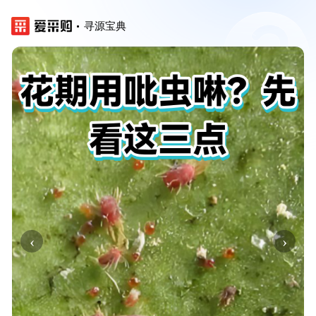
寻源宝典
‹
›