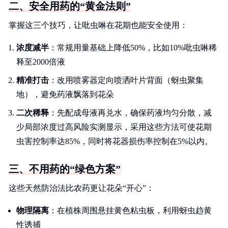
二、安全用药的“黄金法则”
掌握这三个技巧，让吡虫啉在花期也能安全使用：
浓度减半
：常规用量基础上降低50%，比如10%吡虫啉稀
释至2000倍液
精准打击
：改用喷雾器定向喷洒叶片背面（蚜虫聚集
地），避免药液飘落到花朵
二次稀释
：先配成母液再兑水，确保药液均匀分散，减
少局部浓度过高风险实测显示，采用这些方法可使花期
虫害控制率达85%，同时将花器损伤率控制在5%以内。
三、不用药的“绿色方案”
这些天然防治法比农药更让花朵“开心”：
物理隔离
：在植株周围悬挂黄色粘虫板，利用蚜虫趋黄
性诱捕