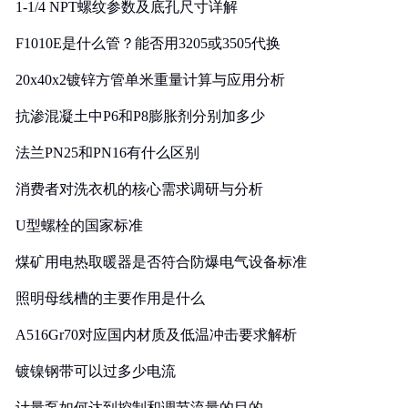
1-1/4 NPT螺纹参数及底孔尺寸详解
F1010E是什么管？能否用3205或3505代换
20x40x2镀锌方管单米重量计算与应用分析
抗渗混凝土中P6和P8膨胀剂分别加多少
法兰PN25和PN16有什么区别
消费者对洗衣机的核心需求调研与分析
U型螺栓的国家标准
煤矿用电热取暖器是否符合防爆电气设备标准
照明母线槽的主要作用是什么
A516Gr70对应国内材质及低温冲击要求解析
镀镍钢带可以过多少电流
计量泵如何达到控制和调节流量的目的