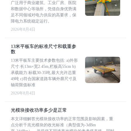
广泛用于商业建筑、工业厂房、医院
和数据中心等场所，凭借自身优势满
足不同领域对电力供应的高要求，保
障电力系统稳定运行。
2026年8月4日
13米平板车的标准尺寸和载重参
数
13米平板车主要技术参数包括: a)外形
尺寸:长13m×宽2.45m,栏板高55cm b)
承载能力:标载30-35吨,最大允许总重
49吨 c)符合国家道路车辆外廓尺寸及
轴荷限值标准
2026年8月4日
光模块接收功率多少是正常
本文详细解答光模块接收功率的正常范围及影响因素，重
点分析千兆光模块的收光标准（典型值为-3dBm