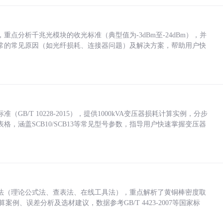
点分析千兆光模块的收光标准（典型值为-3dBm至-24dBm），并
常的常见原因（如光纤损耗、连接器问题）及解决方案，帮助用户快
/T 10228-2015），提供1000kVA变压器损耗计算实例，分步
，涵盖SCB10/SCB13等常见型号参数，指导用户快速掌握变压器
法（理论公式法、查表法、在线工具法），重点解析了黄铜棒密度取
计算案例、误差分析及选材建议，数据参考GB/T 4423-2007等国家标