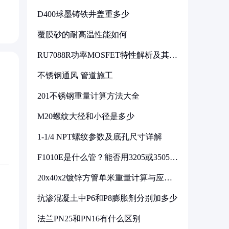
D400球墨铸铁井盖重多少
覆膜砂的耐高温性能如何
RU7088R功率MOSFET特性解析及其在
可调电源设计中的实践
不锈钢通风 管道施工
201不锈钢重量计算方法大全
M20螺纹大径和小径是多少
1-1/4 NPT螺纹参数及底孔尺寸详解
F1010E是什么管？能否用3205或3505代
换
20x40x2镀锌方管单米重量计算与应用
分析
抗渗混凝土中P6和P8膨胀剂分别加多少
法兰PN25和PN16有什么区别