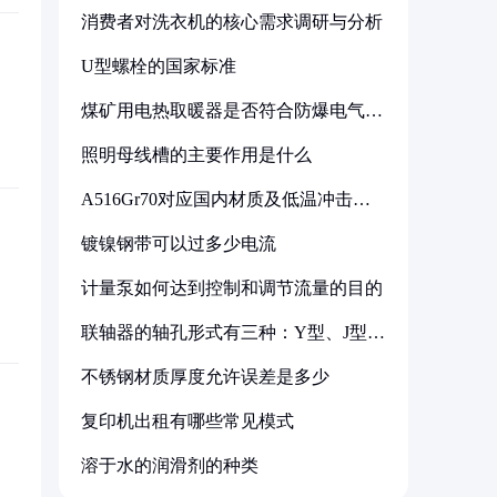
消费者对洗衣机的核心需求调研与分析
U型螺栓的国家标准
煤矿用电热取暖器是否符合防爆电气设
备标准
照明母线槽的主要作用是什么
A516Gr70对应国内材质及低温冲击要
求解析
镀镍钢带可以过多少电流
计量泵如何达到控制和调节流量的目的
联轴器的轴孔形式有三种：Y型、J型、
Z型
不锈钢材质厚度允许误差是多少
复印机出租有哪些常见模式
溶于水的润滑剂的种类