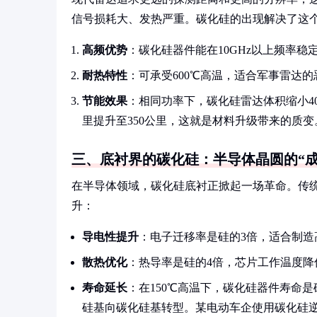
信号损耗大、发热严重。碳化硅的出现解决了这
高频优势
：碳化硅器件能在10GHz以上频率稳
耐热特性
：可承受600℃高温，适合军事雷达的
节能效果
：相同功率下，碳化硅雷达体积缩小40
里提升至350公里，这就是材料升级带来的质变
三、底衬界的碳化硅：半导体晶圆的“成
在半导体领域，碳化硅底衬正掀起一场革命。传
升：
导电性提升
：电子迁移率是硅的3倍，适合制造
散热优化
：热导率是硅的4倍，芯片工作温度降低
寿命延长
：在150℃高温下，碳化硅器件寿命是
硅基向碳化硅基转型。某电动车企使用碳化硅逆