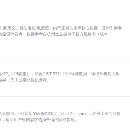
括各引脚定义、典型电压/电流值、内部逻辑关系等核心数据，并附引脚参
电路设计要点，数据参考自杭州士兰微电子官方规格书（版本
_1/2H状态），结合GB/T 5231-2012标准数据，详细分析其力学
差异，为工业选材提供参考。
砂200目对应的表面粗糙度（Ra 3.2-6.3μm），并对比不同目数
业实践，帮助用户根据需求选择合适的喷砂参数。