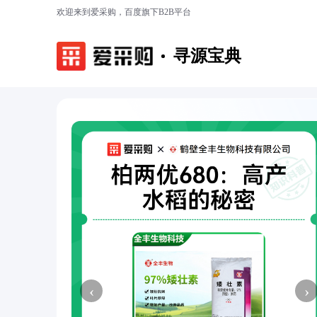
欢迎来到爱采购，百度旗下B2B平台
寻源宝典
‹
›