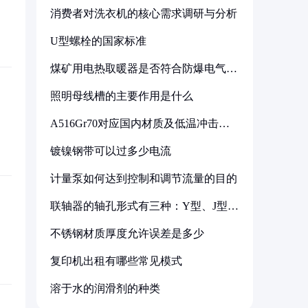
消费者对洗衣机的核心需求调研与分析
U型螺栓的国家标准
煤矿用电热取暖器是否符合防爆电气设
备标准
照明母线槽的主要作用是什么
A516Gr70对应国内材质及低温冲击要
求解析
镀镍钢带可以过多少电流
计量泵如何达到控制和调节流量的目的
联轴器的轴孔形式有三种：Y型、J型、
Z型
不锈钢材质厚度允许误差是多少
复印机出租有哪些常见模式
溶于水的润滑剂的种类