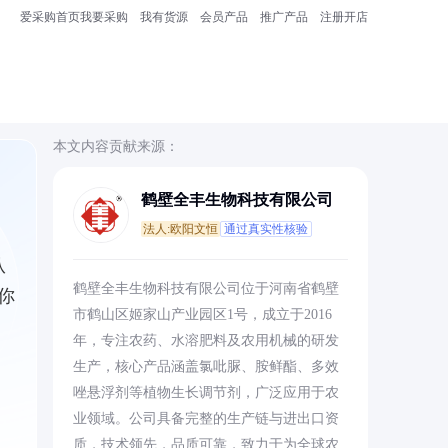
爱采购首页
我要采购
我有货源
会员产品
推广产品
注册开店
本文内容贡献来源：
鹤壁全丰生物科技有限公司
法人:欧阳文恒
通过真实性核验
从
鹤壁全丰生物科技有限公司位于河南省鹤壁
你
市鹤山区姬家山产业园区1号，成立于2016
年，专注农药、水溶肥料及农用机械的研发
生产，核心产品涵盖氯吡脲、胺鲜酯、多效
唑悬浮剂等植物生长调节剂，广泛应用于农
业领域。公司具备完整的生产链与进出口资
质，技术领先，品质可靠，致力于为全球农