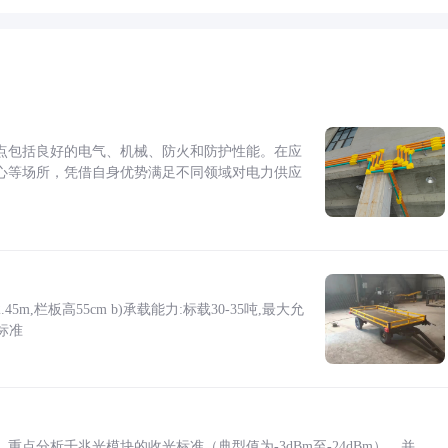
点包括良好的电气、机械、防火和防护性能。在应
心等场所，凭借自身优势满足不同领域对电力供应
5m,栏板高55cm b)承载能力:标载30-35吨,最大允
标准
点分析千兆光模块的收光标准（典型值为-3dBm至-24dBm），并