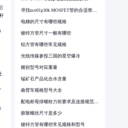
它
寻找nce01p30k MOSFET管的合适替代
型号
秆
电梯的尺寸有哪些规格
钾
镀锌方管尺寸一般有哪些
铝方管有哪些常见规格
光线传媒参投三国的星空爆冷
，
横担型号对应重量
让
锰矿石产品化合水含量
产
曲臂车规格型号大全
配电柜母排螺栓力矩要求及连接规范详
解
体
膨胀螺丝尺寸是多少
镀锌方管有哪些常见规格和型号