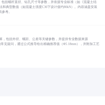
力，包括螺杆直径、钻孔尺寸等参数，并依据专业标准（如《混凝土结
方法和典型数值（如混凝土强度C30下设计值约80kN）。内容涵盖安装
员参考。
底孔计算，包括外径、螺距、公差等关键参数，并提供专业数据来源
孔尺寸的常见疑问，通过公式推导给出精确推荐值（Φ5.18mm），并附加工艺