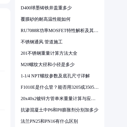
D400球墨铸铁井盖重多少
覆膜砂的耐高温性能如何
RU7088R功率MOSFET特性解析及其在
可调电源设计中的实践
不锈钢通风 管道施工
201不锈钢重量计算方法大全
M20螺纹大径和小径是多少
1-1/4 NPT螺纹参数及底孔尺寸详解
F1010E是什么管？能否用3205或3505代
换
20x40x2镀锌方管单米重量计算与应用
分析
抗渗混凝土中P6和P8膨胀剂分别加多少
法兰PN25和PN16有什么区别