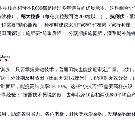
父本柏枝香和母本R680都是经过多年选育的优质亲本。这种组合让
有效穗）、
穗大粒多
（每穗实粒数可达200粒以上）、
抗倒伏
（茎
需要“精心照顾”：种植时建议采用“宽窄行”布局（宽行40厘
便田间管理；施肥要“前重后轻”，分蘖期多施氮肥，灌浆期补施
气”
”其实，只要掌握关键技术，普通田块也能接近审定产量。比如
苗病；分蘖期及时晒田（田面开裂1-2厘米），能控制无效分蘖，
叶面肥，能提高结实率5%-10%。这些“小技巧”不需要高科技设
经验：“按照技术员说的做，去年我家10亩柏两优680平均亩
实用，助您省时省力。各位老板，赶快登录爱采购，发现采购新