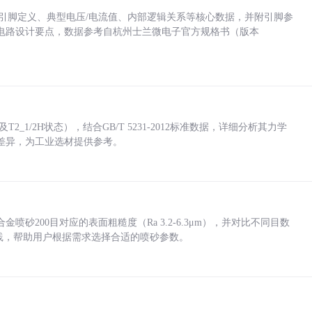
括各引脚定义、典型电压/电流值、内部逻辑关系等核心数据，并附引脚参
电路设计要点，数据参考自杭州士兰微电子官方规格书（版本
_1/2H状态），结合GB/T 5231-2012标准数据，详细分析其力学
差异，为工业选材提供参考。
砂200目对应的表面粗糙度（Ra 3.2-6.3μm），并对比不同目数
业实践，帮助用户根据需求选择合适的喷砂参数。