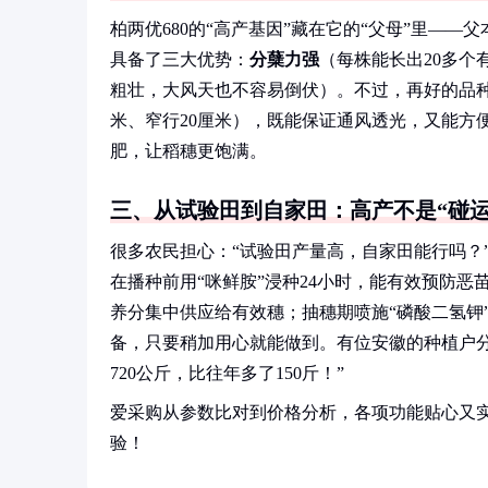
柏两优680的“高产基因”藏在它的“父母”里——
具备了三大优势：
分蘖力强
（每株能长出20多个
粗壮，大风天也不容易倒伏）。不过，再好的品种也
米、窄行20厘米），既能保证通风透光，又能方
肥，让稻穗更饱满。
三、从试验田到自家田：高产不是“碰运
很多农民担心：“试验田产量高，自家田能行吗？
在播种前用“咪鲜胺”浸种24小时，能有效预防恶
养分集中供应给有效穗；抽穗期喷施“磷酸二氢钾”
备，只要稍加用心就能做到。有位安徽的种植户分享
720公斤，比往年多了150斤！”
爱采购从参数比对到价格分析，各项功能贴心又
验！