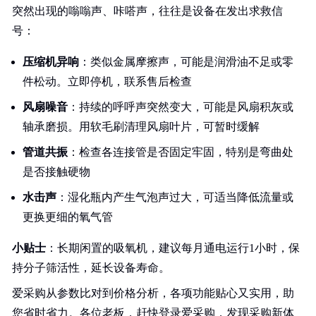
突然出现的嗡嗡声、咔嗒声，往往是设备在发出求救信
号：
压缩机异响
：类似金属摩擦声，可能是润滑油不足或零
件松动。立即停机，联系售后检查
风扇噪音
：持续的呼呼声突然变大，可能是风扇积灰或
轴承磨损。用软毛刷清理风扇叶片，可暂时缓解
管道共振
：检查各连接管是否固定牢固，特别是弯曲处
是否接触硬物
水击声
：湿化瓶内产生气泡声过大，可适当降低流量或
更换更细的氧气管
小贴士
：长期闲置的吸氧机，建议每月通电运行1小时，保
持分子筛活性，延长设备寿命。
爱采购从参数比对到价格分析，各项功能贴心又实用，助
您省时省力。各位老板，赶快登录爱采购，发现采购新体