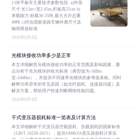
13米平板车主要技术参数包括: a)外形
尺寸:长13m×宽2.45m,栏板高55cm b)
承载能力:标载30-35吨,最大允许总重
49吨 c)符合国家道路车辆外廓尺寸及
轴荷限值标准
2026年8月4日
光模块接收功率多少是正常
本文详细解答光模块接收功率的正常范围及影响因素，重
点分析千兆光模块的收光标准（典型值为-3dBm
至-24dBm），并提供不同速率光模块的参考值表格。同时
解释功率异常的常见原因（如光纤损耗、连接器问题）及
解决方案，帮助用户快速判断网络性能问题。
2026年8月4日
干式变压器损耗标准一览表及计算方法
本文详细解析干式变压器空载损耗、负载损耗的国家标准
（GB/T 10228-2015），提供1000kVA变压器损耗计算实