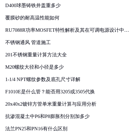
D400球墨铸铁井盖重多少
覆膜砂的耐高温性能如何
RU7088R功率MOSFET特性解析及其在可调电源设计中的
实践
不锈钢通风 管道施工
201不锈钢重量计算方法大全
M20螺纹大径和小径是多少
1-1/4 NPT螺纹参数及底孔尺寸详解
F1010E是什么管？能否用3205或3505代换
20x40x2镀锌方管单米重量计算与应用分析
抗渗混凝土中P6和P8膨胀剂分别加多少
法兰PN25和PN16有什么区别