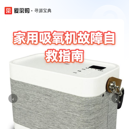
寻源宝典
‹
›