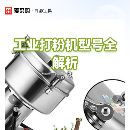
寻源宝典
‹
›