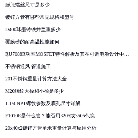
膨胀螺丝尺寸是多少
镀锌方管有哪些常见规格和型号
D400球墨铸铁井盖重多少
覆膜砂的耐高温性能如何
RU7088R功率MOSFET特性解析及其在可调电源设计中的
实践
不锈钢通风 管道施工
201不锈钢重量计算方法大全
M20螺纹大径和小径是多少
1-1/4 NPT螺纹参数及底孔尺寸详解
F1010E是什么管？能否用3205或3505代换
20x40x2镀锌方管单米重量计算与应用分析