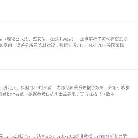
法（理论公式法、查表法、在线工具法），重点解析了黄铜棒密度取
计算案例、误差分析及选材建议，数据参考GB/T 4423-2007等国家标
括各引脚定义、典型电压/电流值、内部逻辑关系等核心数据，并附引脚参
电路设计要点，数据参考自杭州士兰微电子官方规格书（版本
_1/2H状态），结合GB/T 5231-2012标准数据，详细分析其力学