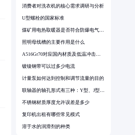
消费者对洗衣机的核心需求调研与分析
U型螺栓的国家标准
煤矿用电热取暖器是否符合防爆电气设
备标准
照明母线槽的主要作用是什么
A516Gr70对应国内材质及低温冲击要
求解析
镀镍钢带可以过多少电流
计量泵如何达到控制和调节流量的目的
联轴器的轴孔形式有三种：Y型、J型、
Z型
不锈钢材质厚度允许误差是多少
复印机出租有哪些常见模式
溶于水的润滑剂的种类