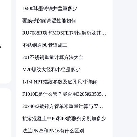
D400球墨铸铁井盖重多少
覆膜砂的耐高温性能如何
RU7088R功率MOSFET特性解析及其在
可调电源设计中的实践
不锈钢通风 管道施工
少
201不锈钢重量计算方法大全
M20螺纹大径和小径是多少
1-1/4 NPT螺纹参数及底孔尺寸详解
F1010E是什么管？能否用3205或3505代
换
20x40x2镀锌方管单米重量计算与应用
分析
抗渗混凝土中P6和P8膨胀剂分别加多少
法兰PN25和PN16有什么区别