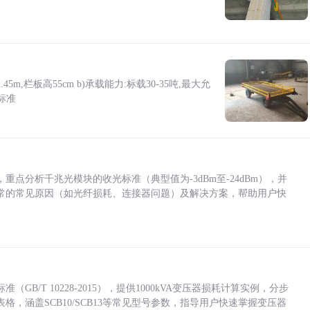
5m,栏板高55cm b)承载能力:标载30-35吨,最大允
标准
点分析千兆光模块的收光标准（典型值为-3dBm至-24dBm），并
常的常见原因（如光纤损耗、连接器问题）及解决方案，帮助用户快
/T 10228-2015），提供1000kVA变压器损耗计算实例，分步
，涵盖SCB10/SCB13等常见型号参数，指导用户快速掌握变压器