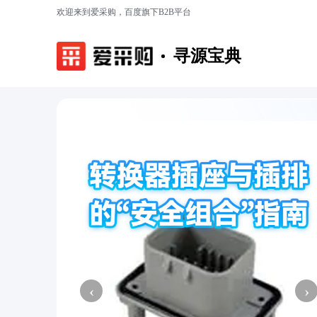
欢迎来到爱采购，百度旗下B2B平台
寻源宝典
‹
›