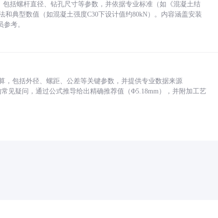
力，包括螺杆直径、钻孔尺寸等参数，并依据专业标准（如《混凝土结
方法和典型数值（如混凝土强度C30下设计值约80kN）。内容涵盖安装
员参考。
底孔计算，包括外径、螺距、公差等关键参数，并提供专业数据来源
孔尺寸的常见疑问，通过公式推导给出精确推荐值（Φ5.18mm），并附加工艺