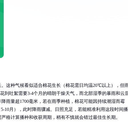
。这种气候看似适合棉花生长（棉花需日均温20℃以上），但
从开花到吐絮需要3-4个月的晴朗干燥天气，而北部湿季的暴雨和云
降雨量超1700毫米，若在雨季种植，棉花可能因持续潮湿而霉
5-10月），此时降雨骤减、日照充足，若能精准利用这段时间播
需严格计算播种和收获周期，稍有不慎就会错过最佳生长期。