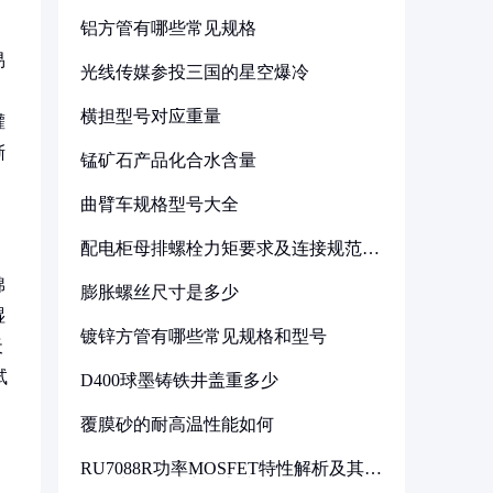
铝方管有哪些常见规格
易
光线传媒参投三国的星空爆冷
，
横担型号对应重量
灌
渐
锰矿石产品化合水含量
曲臂车规格型号大全
配电柜母排螺栓力矩要求及连接规范详
解
棉
膨胀螺丝尺寸是多少
湿
镀锌方管有哪些常见规格和型号
天
试
D400球墨铸铁井盖重多少
覆膜砂的耐高温性能如何
RU7088R功率MOSFET特性解析及其在
可调电源设计中的实践