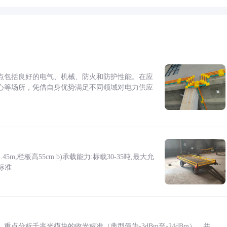
点包括良好的电气、机械、防火和防护性能。在应
心等场所，凭借自身优势满足不同领域对电力供应
5m,栏板高55cm b)承载能力:标载30-35吨,最大允
标准
点分析千兆光模块的收光标准（典型值为-3dBm至-24dBm），并