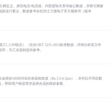
括各引脚定义、典型电压/电流值、内部逻辑关系等核心数据，并附引脚参
电路设计要点，数据参考自杭州士兰微电子官方规格书（版本
_1/2H状态），结合GB/T 5231-2012标准数据，详细分析其力学
差异，为工业选材提供参考。
砂200目对应的表面粗糙度（Ra 3.2-6.3μm），并对比不同目数
业实践，帮助用户根据需求选择合适的喷砂参数。