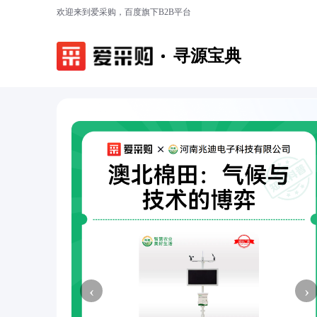
欢迎来到爱采购，百度旗下B2B平台
寻源宝典
‹
›