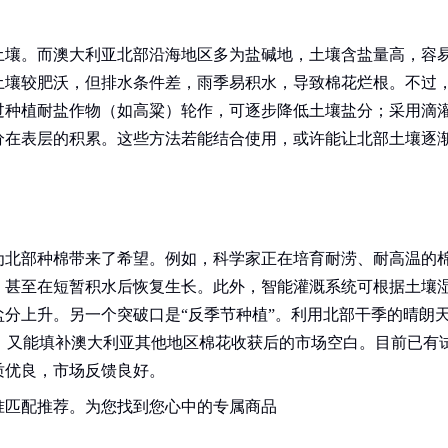
土壤。而澳大利亚北部沿海地区多为盐碱地，土壤含盐量高，容
土壤较肥沃，但排水条件差，雨季易积水，导致棉花烂根。不过
过种植耐盐作物（如高粱）轮作，可逐步降低土壤盐分；采用滴
分在表层的积累。这些方法若能结合使用，或许能让北部土壤逐
为北部种棉带来了希望。例如，科学家正在培育耐涝、耐高温的
，甚至在短暂积水后恢复生长。此外，智能灌溉系统可根据土壤
分上升。另一个突破口是“反季节种植”。利用北部干季的晴朗
开雨季，又能填补澳大利亚其他地区棉花收获后的市场空白。目前已有
质优良，市场反馈良好。
准匹配推荐。为您找到您心中的专属商品