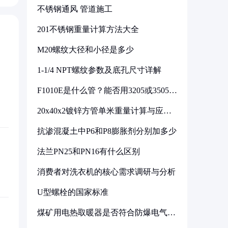
不锈钢通风 管道施工
201不锈钢重量计算方法大全
M20螺纹大径和小径是多少
1-1/4 NPT螺纹参数及底孔尺寸详解
F1010E是什么管？能否用3205或3505代
换
20x40x2镀锌方管单米重量计算与应用
分析
抗渗混凝土中P6和P8膨胀剂分别加多少
法兰PN25和PN16有什么区别
消费者对洗衣机的核心需求调研与分析
U型螺栓的国家标准
煤矿用电热取暖器是否符合防爆电气设
备标准