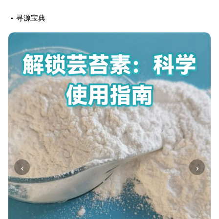
寻源宝典
‹
›