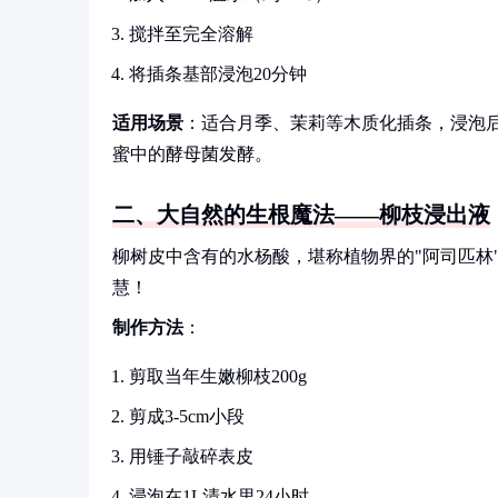
搅拌至完全溶解
将插条基部浸泡20分钟
适用场景
：适合月季、茉莉等木质化插条，浸泡后
蜜中的酵母菌发酵。
二、大自然的生根魔法——柳枝浸出液
柳树皮中含有的水杨酸，堪称植物界的"阿司匹林
慧！
制作方法
：
剪取当年生嫩柳枝200g
剪成3-5cm小段
用锤子敲碎表皮
浸泡在1L清水里24小时