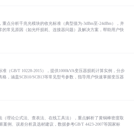
点分析千兆光模块的收光标准（典型值为-3dBm至-24dBm），并
常的常见原因（如光纤损耗、连接器问题）及解决方案，帮助用户快
/T 10228-2015），提供1000kVA变压器损耗计算实例，分步
，涵盖SCB10/SCB13等常见型号参数，指导用户快速掌握变压器
法（理论公式法、查表法、在线工具法），重点解析了黄铜棒密度取
计算案例、误差分析及选材建议，数据参考GB/T 4423-2007等国家标