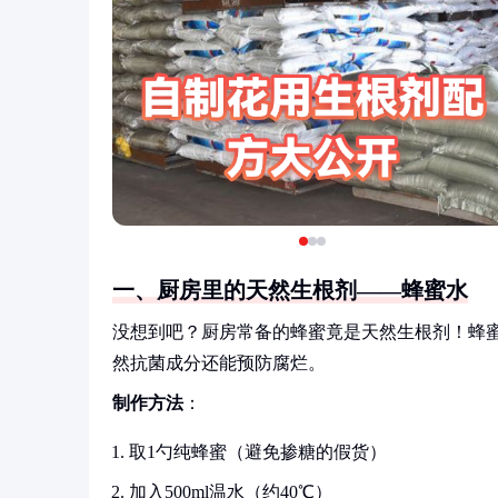
一、厨房里的天然生根剂——蜂蜜水
没想到吧？厨房常备的蜂蜜竟是天然生根剂！蜂
然抗菌成分还能预防腐烂。
制作方法
：
取1勺纯蜂蜜（避免掺糖的假货）
加入500ml温水（约40℃）