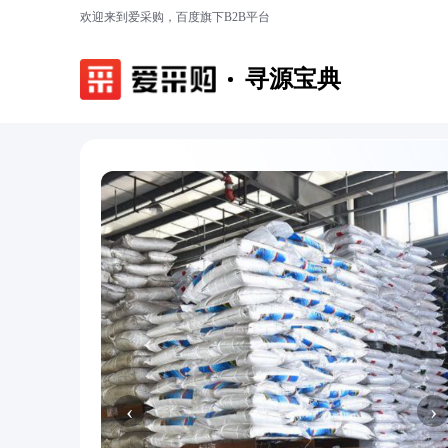
欢迎来到爱采购，百度旗下B2B平台
寻源宝典
‹
›