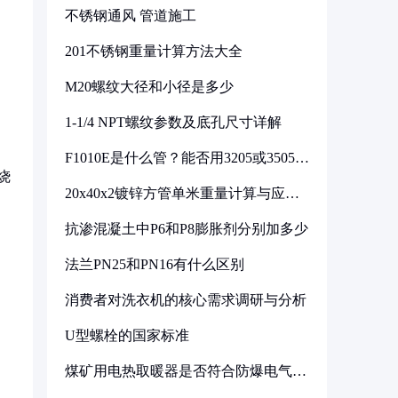
不锈钢通风 管道施工
201不锈钢重量计算方法大全
M20螺纹大径和小径是多少
1-1/4 NPT螺纹参数及底孔尺寸详解
F1010E是什么管？能否用3205或3505代
换
烧
20x40x2镀锌方管单米重量计算与应用
分析
抗渗混凝土中P6和P8膨胀剂分别加多少
法兰PN25和PN16有什么区别
消费者对洗衣机的核心需求调研与分析
U型螺栓的国家标准
煤矿用电热取暖器是否符合防爆电气设
。
备标准