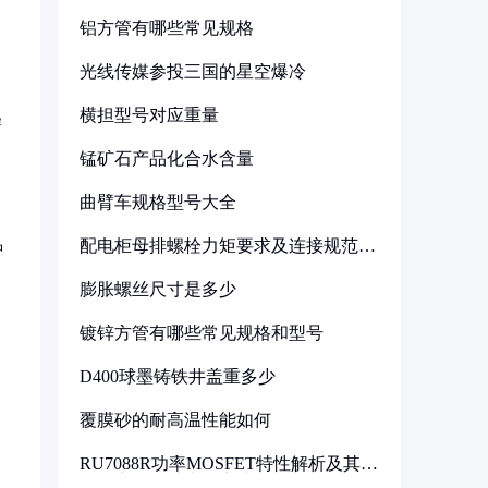
铝方管有哪些常见规格
光线传媒参投三国的星空爆冷
横担型号对应重量
蜂
锰矿石产品化合水含量
曲臂车规格型号大全
配电柜母排螺栓力矩要求及连接规范详
智
解
膨胀螺丝尺寸是多少
镀锌方管有哪些常见规格和型号
D400球墨铸铁井盖重多少
覆膜砂的耐高温性能如何
RU7088R功率MOSFET特性解析及其在
可调电源设计中的实践