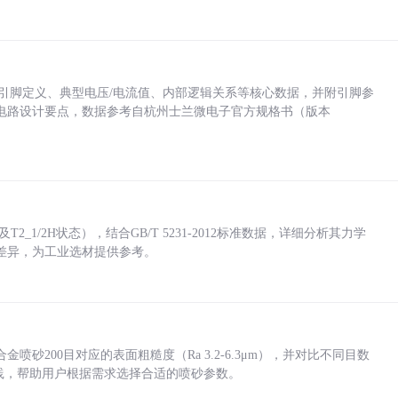
括各引脚定义、典型电压/电流值、内部逻辑关系等核心数据，并附引脚参
电路设计要点，数据参考自杭州士兰微电子官方规格书（版本
_1/2H状态），结合GB/T 5231-2012标准数据，详细分析其力学
差异，为工业选材提供参考。
砂200目对应的表面粗糙度（Ra 3.2-6.3μm），并对比不同目数
业实践，帮助用户根据需求选择合适的喷砂参数。