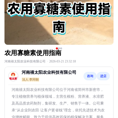
农用寡糖素使用指南
河南禧太阳农业科技有限公司
·
2026-03-21 23:32:18
河南禧太阳农业科技有限公司
咨询
进店
法人:李同朝
河南禧太阳农业科技有限公司位于河南省郑州市新密市，
专注植物营养与植保领域，主营生根粉、营养液、水溶肥
及高品质农药制剂，集研发、生产、销售于一体。公司秉
承“从企业到农田·让客户更省钱”理念，依托先进技术为农
业增效赋能，致力于提供高效环保的植保解决方案，服务