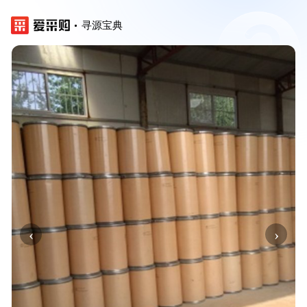
寻源宝典
‹
›