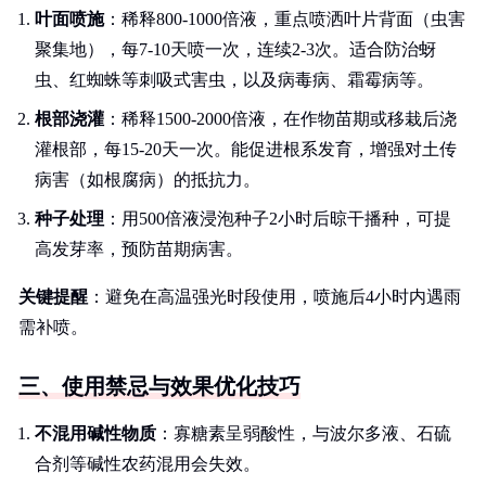
叶面喷施
：稀释800-1000倍液，重点喷洒叶片背面（虫害
聚集地），每7-10天喷一次，连续2-3次。适合防治蚜
虫、红蜘蛛等刺吸式害虫，以及病毒病、霜霉病等。
根部浇灌
：稀释1500-2000倍液，在作物苗期或移栽后浇
灌根部，每15-20天一次。能促进根系发育，增强对土传
病害（如根腐病）的抵抗力。
种子处理
：用500倍液浸泡种子2小时后晾干播种，可提
高发芽率，预防苗期病害。
关键提醒
：避免在高温强光时段使用，喷施后4小时内遇雨
需补喷。
三、使用禁忌与效果优化技巧
不混用碱性物质
：寡糖素呈弱酸性，与波尔多液、石硫
合剂等碱性农药混用会失效。