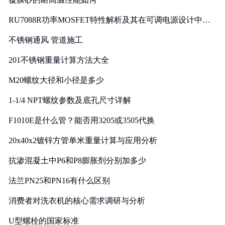
RU7088R功率MOSFET特性解析及其在可调电源设计中的
实践
不锈钢通风 管道施工
201不锈钢重量计算方法大全
M20螺纹大径和小径是多少
1-1/4 NPT螺纹参数及底孔尺寸详解
F1010E是什么管？能否用3205或3505代换
20x40x2镀锌方管单米重量计算与应用分析
抗渗混凝土中P6和P8膨胀剂分别加多少
法兰PN25和PN16有什么区别
消费者对洗衣机的核心需求调研与分析
U型螺栓的国家标准