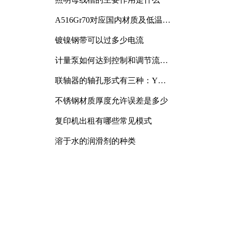
A516Gr70对应国内材质及低温冲
击要求解析
镀镍钢带可以过多少电流
计量泵如何达到控制和调节流量
的目的
联轴器的轴孔形式有三种：Y
型、J型、Z型
不锈钢材质厚度允许误差是多少
复印机出租有哪些常见模式
溶于水的润滑剂的种类