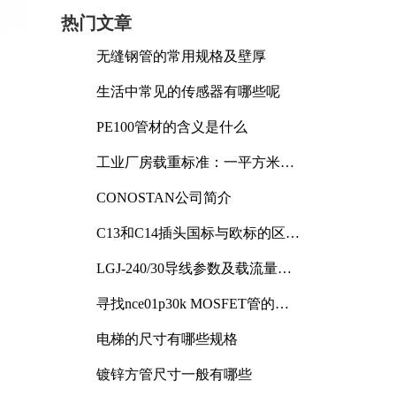
热门文章
无缝钢管的常用规格及壁厚
生活中常见的传感器有哪些呢
PE100管材的含义是什么
工业厂房载重标准：一平方米能
承受多少公斤
CONOSTAN公司简介
C13和C14插头国标与欧标的区别
及其标准解析
LGJ-240/30导线参数及载流量解
析
寻找nce01p30k MOSFET管的合
适替代型号
电梯的尺寸有哪些规格
镀锌方管尺寸一般有哪些