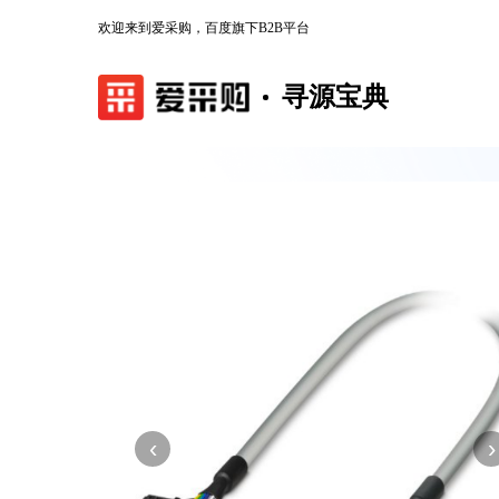
欢迎来到爱采购，百度旗下B2B平台
寻源宝典
‹
›