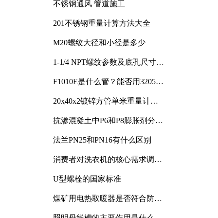
不锈钢通风 管道施工
201不锈钢重量计算方法大全
M20螺纹大径和小径是多少
1-1/4 NPT螺纹参数及底孔尺寸详
解
F1010E是什么管？能否用3205或
3505代换
20x40x2镀锌方管单米重量计算
与应用分析
抗渗混凝土中P6和P8膨胀剂分别
加多少
法兰PN25和PN16有什么区别
消费者对洗衣机的核心需求调研
与分析
U型螺栓的国家标准
煤矿用电热取暖器是否符合防爆
电气设备标准
照明母线槽的主要作用是什么