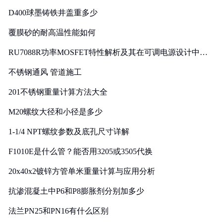
D400球墨铸铁井盖重多少
覆膜砂的耐高温性能如何
RU7088R功率MOSFET特性解析及其在可调电源设计中的
实践
不锈钢通风 管道施工
201不锈钢重量计算方法大全
M20螺纹大径和小径是多少
1-1/4 NPT螺纹参数及底孔尺寸详解
F1010E是什么管？能否用3205或3505代换
20x40x2镀锌方管单米重量计算与应用分析
抗渗混凝土中P6和P8膨胀剂分别加多少
法兰PN25和PN16有什么区别