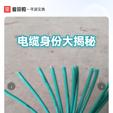
寻源宝典
‹
›