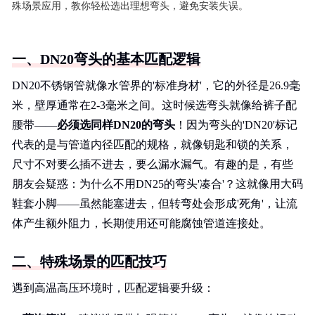
殊场景应用，教你轻松选出理想弯头，避免安装失误。
一、DN20弯头的基本匹配逻辑
DN20不锈钢管就像水管界的'标准身材'，它的外径是26.9毫
米，壁厚通常在2-3毫米之间。这时候选弯头就像给裤子配
腰带——
必须选同样DN20的弯头
！因为弯头的'DN20'标记
代表的是与管道内径匹配的规格，就像钥匙和锁的关系，
尺寸不对要么插不进去，要么漏水漏气。有趣的是，有些
朋友会疑惑：为什么不用DN25的弯头'凑合'？这就像用大码
鞋套小脚——虽然能塞进去，但转弯处会形成'死角'，让流
体产生额外阻力，长期使用还可能腐蚀管道连接处。
二、特殊场景的匹配技巧
遇到高温高压环境时，匹配逻辑要升级：