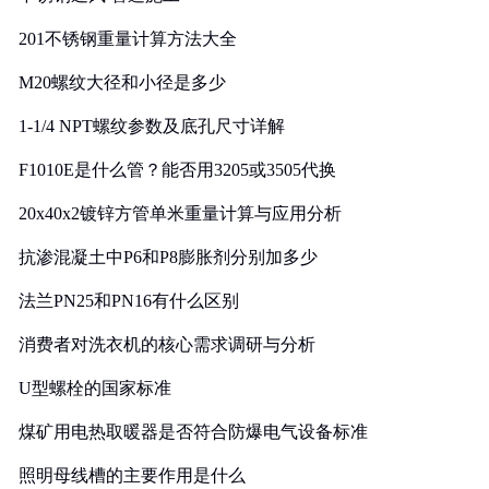
201不锈钢重量计算方法大全
M20螺纹大径和小径是多少
1-1/4 NPT螺纹参数及底孔尺寸详解
F1010E是什么管？能否用3205或3505代换
20x40x2镀锌方管单米重量计算与应用分析
抗渗混凝土中P6和P8膨胀剂分别加多少
法兰PN25和PN16有什么区别
消费者对洗衣机的核心需求调研与分析
U型螺栓的国家标准
煤矿用电热取暖器是否符合防爆电气设备标准
照明母线槽的主要作用是什么