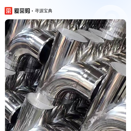
寻源宝典
‹
›