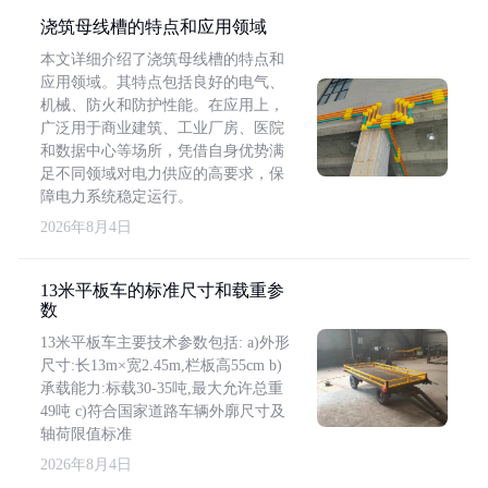
浇筑母线槽的特点和应用领域
本文详细介绍了浇筑母线槽的特点和
应用领域。其特点包括良好的电气、
机械、防火和防护性能。在应用上，
广泛用于商业建筑、工业厂房、医院
和数据中心等场所，凭借自身优势满
足不同领域对电力供应的高要求，保
障电力系统稳定运行。
2026年8月4日
13米平板车的标准尺寸和载重参
数
13米平板车主要技术参数包括: a)外形
尺寸:长13m×宽2.45m,栏板高55cm b)
承载能力:标载30-35吨,最大允许总重
49吨 c)符合国家道路车辆外廓尺寸及
轴荷限值标准
2026年8月4日