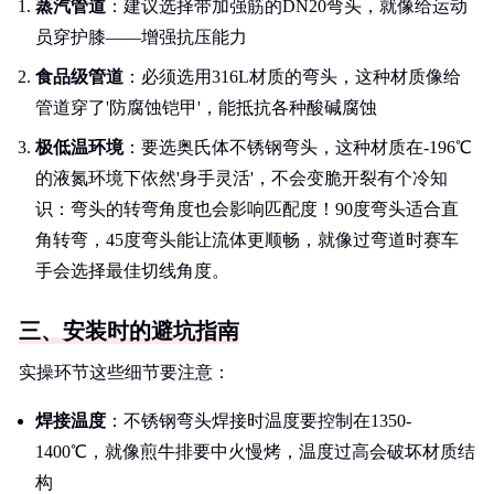
蒸汽管道
：建议选择带加强筋的DN20弯头，就像给运动
员穿护膝——增强抗压能力
食品级管道
：必须选用316L材质的弯头，这种材质像给
管道穿了'防腐蚀铠甲'，能抵抗各种酸碱腐蚀
极低温环境
：要选奥氏体不锈钢弯头，这种材质在-196℃
的液氮环境下依然'身手灵活'，不会变脆开裂有个冷知
识：弯头的转弯角度也会影响匹配度！90度弯头适合直
角转弯，45度弯头能让流体更顺畅，就像过弯道时赛车
手会选择最佳切线角度。
三、安装时的避坑指南
实操环节这些细节要注意：
焊接温度
：不锈钢弯头焊接时温度要控制在1350-
1400℃，就像煎牛排要中火慢烤，温度过高会破坏材质结
构