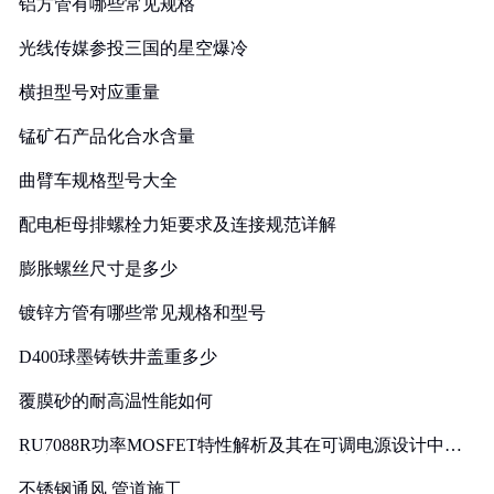
铝方管有哪些常见规格
光线传媒参投三国的星空爆冷
横担型号对应重量
锰矿石产品化合水含量
曲臂车规格型号大全
配电柜母排螺栓力矩要求及连接规范详解
膨胀螺丝尺寸是多少
镀锌方管有哪些常见规格和型号
D400球墨铸铁井盖重多少
覆膜砂的耐高温性能如何
RU7088R功率MOSFET特性解析及其在可调电源设计中的
实践
不锈钢通风 管道施工