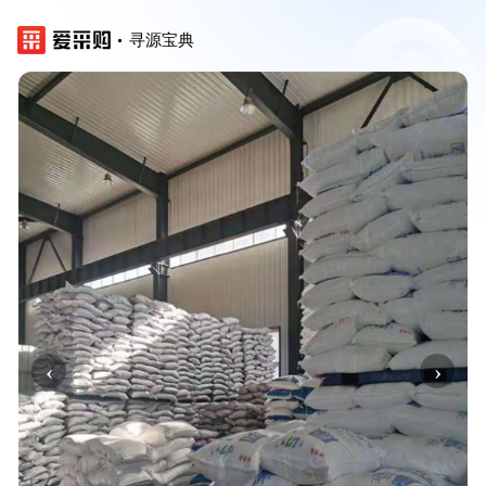
寻源宝典
‹
›