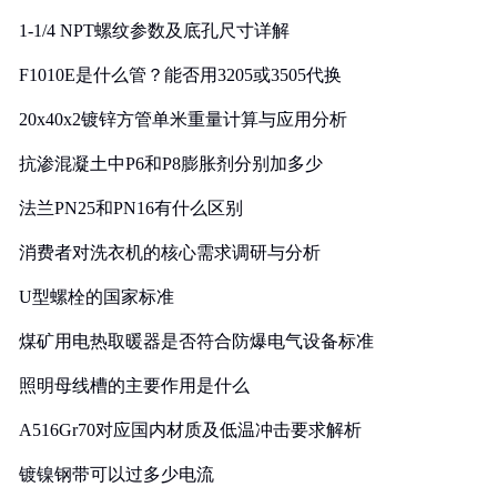
1-1/4 NPT螺纹参数及底孔尺寸详解
F1010E是什么管？能否用3205或3505代换
20x40x2镀锌方管单米重量计算与应用分析
抗渗混凝土中P6和P8膨胀剂分别加多少
法兰PN25和PN16有什么区别
消费者对洗衣机的核心需求调研与分析
U型螺栓的国家标准
煤矿用电热取暖器是否符合防爆电气设备标准
照明母线槽的主要作用是什么
A516Gr70对应国内材质及低温冲击要求解析
镀镍钢带可以过多少电流