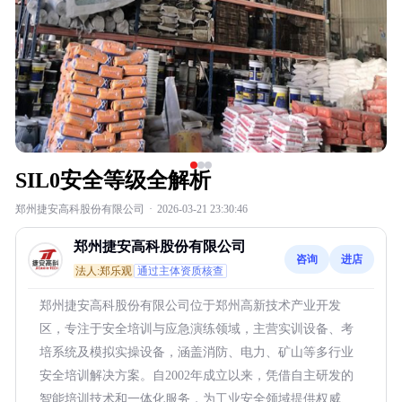
SIL0安全等级全解析
郑州捷安高科股份有限公司
·
2026-03-21 23:30:46
郑州捷安高科股份有限公司
咨询
进店
法人:郑乐观
通过主体资质核查
郑州捷安高科股份有限公司位于郑州高新技术产业开发
区，专注于安全培训与应急演练领域，主营实训设备、考
培系统及模拟实操设备，涵盖消防、电力、矿山等多行业
安全培训解决方案。自2002年成立以来，凭借自主研发的
智能培训技术和一体化服务，为工业安全领域提供权威、