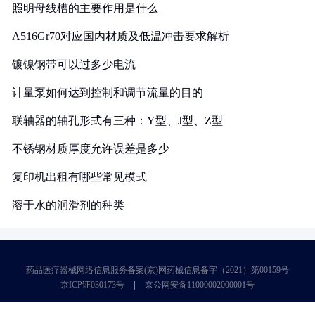
照明母线槽的主要作用是什么
A516Gr70对应国内材质及低温冲击要求解析
镀镍钢带可以过多少电流
计量泵如何达到控制和调节流量的目的
联轴器的轴孔形式有三种：Y型、J型、Z型
不锈钢材质厚度允许误差是多少
复印机出租有哪些常见模式
溶于水的润滑剂的种类
药品医疗器械网络信息服务备案(京)网药械信息备字（2021）第00159号
京ICP证030173号
京公网安备11000002000001号