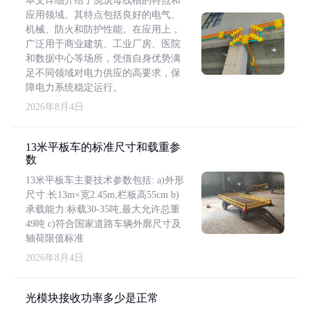
本文详细介绍了浇筑母线槽的特点和
应用领域。其特点包括良好的电气、
机械、防火和防护性能。在应用上，
广泛用于商业建筑、工业厂房、医院
和数据中心等场所，凭借自身优势满
足不同领域对电力供应的高要求，保
障电力系统稳定运行。
2026年8月4日
13米平板车的标准尺寸和载重参
数
13米平板车主要技术参数包括: a)外形
尺寸:长13m×宽2.45m,栏板高55cm b)
承载能力:标载30-35吨,最大允许总重
49吨 c)符合国家道路车辆外廓尺寸及
轴荷限值标准
2026年8月4日
光模块接收功率多少是正常