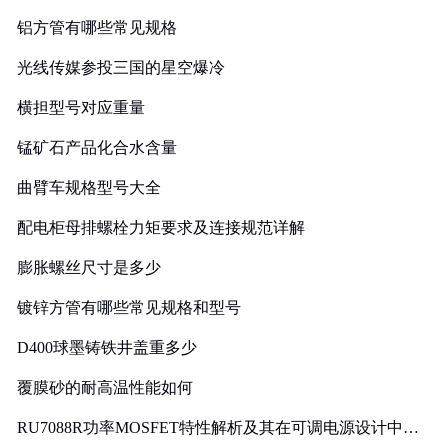
铝方管有哪些常见规格
光线传媒参投三国的星空爆冷
横担型号对应重量
锰矿石产品化合水含量
曲臂车规格型号大全
配电柜母排螺栓力矩要求及连接规范详解
膨胀螺丝尺寸是多少
镀锌方管有哪些常见规格和型号
D400球墨铸铁井盖重多少
覆膜砂的耐高温性能如何
RU7088R功率MOSFET特性解析及其在可调电源设计中的
实践