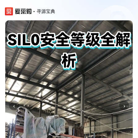
寻源宝典
‹
›