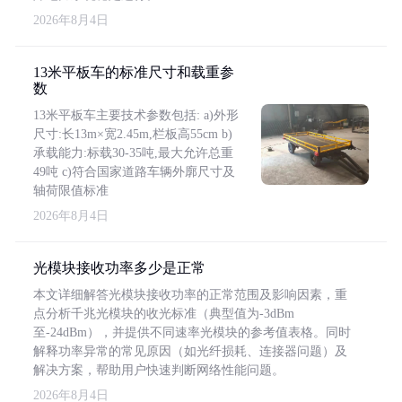
2026年8月4日
13米平板车的标准尺寸和载重参
数
13米平板车主要技术参数包括: a)外形
尺寸:长13m×宽2.45m,栏板高55cm b)
承载能力:标载30-35吨,最大允许总重
49吨 c)符合国家道路车辆外廓尺寸及
轴荷限值标准
2026年8月4日
光模块接收功率多少是正常
本文详细解答光模块接收功率的正常范围及影响因素，重
点分析千兆光模块的收光标准（典型值为-3dBm
至-24dBm），并提供不同速率光模块的参考值表格。同时
解释功率异常的常见原因（如光纤损耗、连接器问题）及
解决方案，帮助用户快速判断网络性能问题。
2026年8月4日