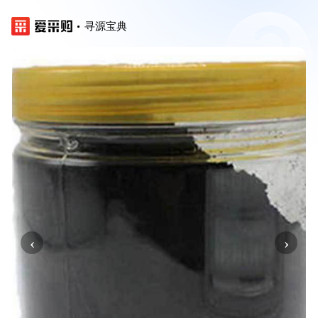
寻源宝典
‹
›