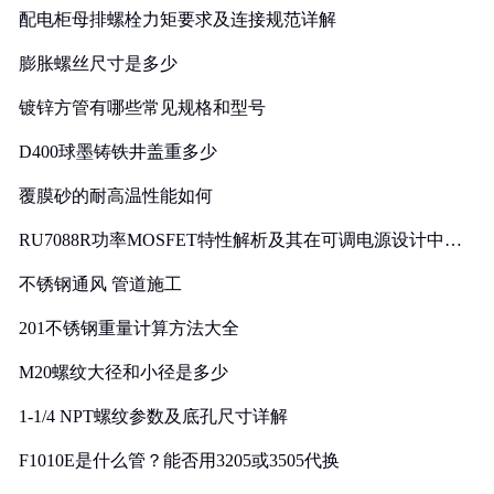
配电柜母排螺栓力矩要求及连接规范详解
膨胀螺丝尺寸是多少
镀锌方管有哪些常见规格和型号
D400球墨铸铁井盖重多少
覆膜砂的耐高温性能如何
RU7088R功率MOSFET特性解析及其在可调电源设计中的
实践
不锈钢通风 管道施工
201不锈钢重量计算方法大全
M20螺纹大径和小径是多少
1-1/4 NPT螺纹参数及底孔尺寸详解
F1010E是什么管？能否用3205或3505代换