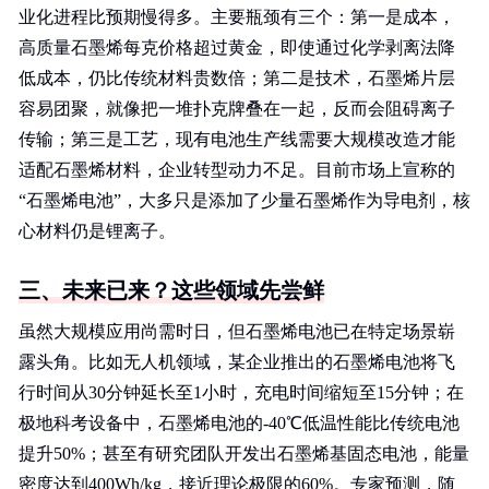
业化进程比预期慢得多。主要瓶颈有三个：第一是成本，
高质量石墨烯每克价格超过黄金，即使通过化学剥离法降
低成本，仍比传统材料贵数倍；第二是技术，石墨烯片层
容易团聚，就像把一堆扑克牌叠在一起，反而会阻碍离子
传输；第三是工艺，现有电池生产线需要大规模改造才能
适配石墨烯材料，企业转型动力不足。目前市场上宣称的
“石墨烯电池”，大多只是添加了少量石墨烯作为导电剂，核
心材料仍是锂离子。
三、未来已来？这些领域先尝鲜
虽然大规模应用尚需时日，但石墨烯电池已在特定场景崭
露头角。比如无人机领域，某企业推出的石墨烯电池将飞
行时间从30分钟延长至1小时，充电时间缩短至15分钟；在
极地科考设备中，石墨烯电池的-40℃低温性能比传统电池
提升50%；甚至有研究团队开发出石墨烯基固态电池，能量
密度达到400Wh/kg，接近理论极限的60%。专家预测，随