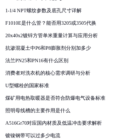
1-1/4 NPT螺纹参数及底孔尺寸详解
F1010E是什么管？能否用3205或3505代换
20x40x2镀锌方管单米重量计算与应用分析
抗渗混凝土中P6和P8膨胀剂分别加多少
法兰PN25和PN16有什么区别
消费者对洗衣机的核心需求调研与分析
U型螺栓的国家标准
煤矿用电热取暖器是否符合防爆电气设备标准
照明母线槽的主要作用是什么
A516Gr70对应国内材质及低温冲击要求解析
镀镍钢带可以过多少电流