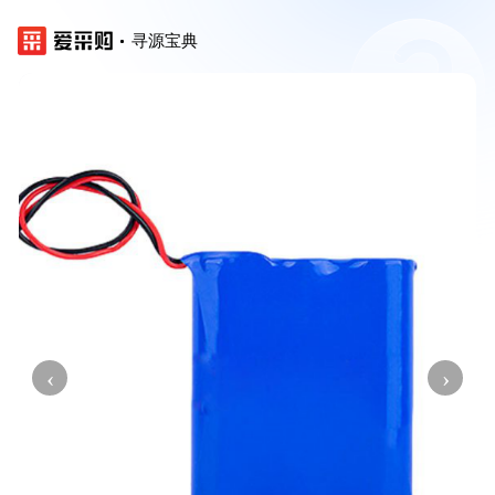
寻源宝典
‹
›