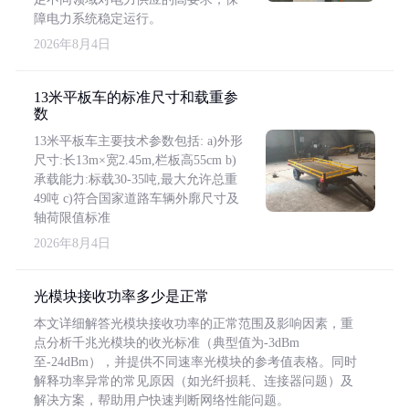
障电力系统稳定运行。
2026年8月4日
13米平板车的标准尺寸和载重参
数
13米平板车主要技术参数包括: a)外形
尺寸:长13m×宽2.45m,栏板高55cm b)
承载能力:标载30-35吨,最大允许总重
49吨 c)符合国家道路车辆外廓尺寸及
轴荷限值标准
2026年8月4日
光模块接收功率多少是正常
本文详细解答光模块接收功率的正常范围及影响因素，重
点分析千兆光模块的收光标准（典型值为-3dBm
至-24dBm），并提供不同速率光模块的参考值表格。同时
解释功率异常的常见原因（如光纤损耗、连接器问题）及
解决方案，帮助用户快速判断网络性能问题。