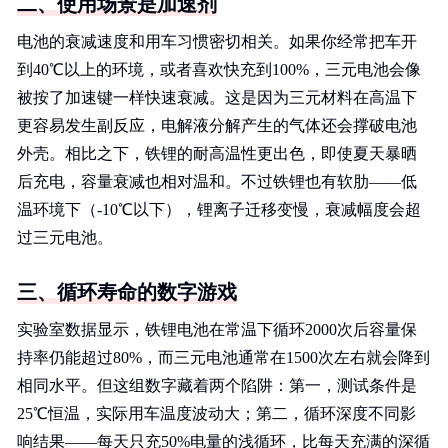
二、使用场景是加速剂
电池的衰减速度和用车习惯密切相关。如果你经常把车开
到40℃以上的环境，或者喜欢快充到100%，三元电池会像
被按了加速键一样快速衰减。这是因为三元材料在高温下
更容易发生副反应，电解液分解产生的气体还会撑破电池
外壳。相比之下，铁锂的耐高温性更出色，即使夏天暴晒
后充电，容量衰减也相对温和。不过铁锂也有软肋——低
温环境下（-10℃以下），锂离子迁移变慢，衰减幅度会超
过三元电池。
三、循环寿命的数字游戏
实验室数据显示，铁锂电池在常温下循环2000次后容量保
持率仍能超过80%，而三元电池通常在1500次左右就会降到
相同水平。但这组数字藏着两个陷阱：第一，测试条件是
25℃恒温，实际用车温度波动大；第二，循环深度不同影
响结果——每天只充50%电量的浅循环，比每天充满的深循