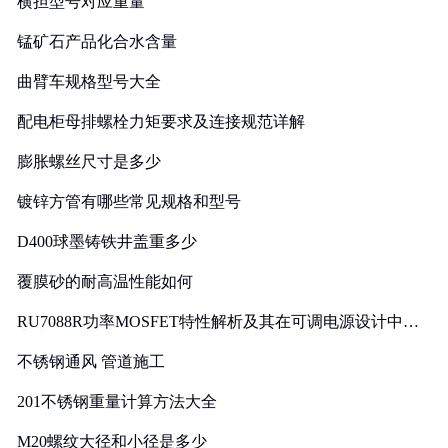
横担型号对应重量
锰矿石产品化合水含量
曲臂车规格型号大全
配电柜母排螺栓力矩要求及连接规范详解
膨胀螺丝尺寸是多少
镀锌方管有哪些常见规格和型号
D400球墨铸铁井盖重多少
覆膜砂的耐高温性能如何
RU7088R功率MOSFET特性解析及其在可调电源设计中的
实践
不锈钢通风 管道施工
201不锈钢重量计算方法大全
M20螺纹大径和小径是多少