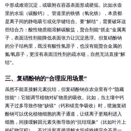
中形成难溶沉淀，或吸附在容器表面形成硬垢。比如水壶
里的水垢（碳酸钙）、管道里的铁锈（氧化铁），本质都
是离子间的静电吸引或化学键结合。要“解结”，需要破坏这
些结合力：酸性物质能溶解碳酸盐，螯合剂能“抓走”金属离
子，表面活性剂能降低表面张力让沉淀悬浮。但复硝酚钠
的分子结构里，既没有酸性氢原子，也没有能螯合金属的
氮/氧原子，更没有表面活性剂的疏水链，自然无法直接“解
结”。
三、复硝酚钠的“合理应用场景”
虽然不能直接解元素抗结，但复硝酚钠在农业里有个“隐藏
技能”：它能调节植物对矿物质的吸收。比如，当土壤中钙
离子过多导致作物“缺镁”（钙和镁竞争吸收）时，喷施复硝
酚钠可以优化植物细胞的离子通道，让镁离子更顺利进入
细胞，间接缓解因元素失衡导致的“抗结现象”（比如叶片上
的矿物沉积）。不过这和直接溶解水垢或铁锈完全不是一