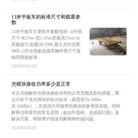
13米平板车的标准尺寸和载重参
数
13米平板车主要技术参数包括: a)外形
尺寸:长13m×宽2.45m,栏板高55cm b)
承载能力:标载30-35吨,最大允许总重
49吨 c)符合国家道路车辆外廓尺寸及
轴荷限值标准
2026年8月4日
光模块接收功率多少是正常
本文详细解答光模块接收功率的正常范围及影响因素，重
点分析千兆光模块的收光标准（典型值为-3dBm
至-24dBm），并提供不同速率光模块的参考值表格。同时
解释功率异常的常见原因（如光纤损耗、连接器问题）及
解决方案，帮助用户快速判断网络性能问题。
2026年8月4日