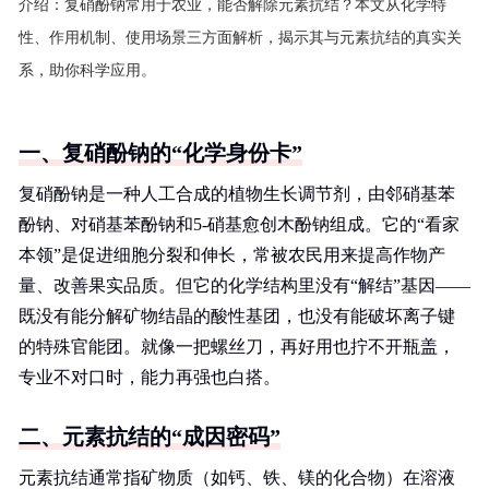
介绍：
复硝酚钠常用于农业，能否解除元素抗结？本文从化学特
性、作用机制、使用场景三方面解析，揭示其与元素抗结的真实关
系，助你科学应用。
一、复硝酚钠的“化学身份卡”
复硝酚钠是一种人工合成的植物生长调节剂，由邻硝基苯
酚钠、对硝基苯酚钠和5-硝基愈创木酚钠组成。它的“看家
本领”是促进细胞分裂和伸长，常被农民用来提高作物产
量、改善果实品质。但它的化学结构里没有“解结”基因——
既没有能分解矿物结晶的酸性基团，也没有能破坏离子键
的特殊官能团。就像一把螺丝刀，再好用也拧不开瓶盖，
专业不对口时，能力再强也白搭。
二、元素抗结的“成因密码”
元素抗结通常指矿物质（如钙、铁、镁的化合物）在溶液