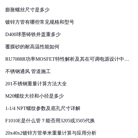
膨胀螺丝尺寸是多少
镀锌方管有哪些常见规格和型号
D400球墨铸铁井盖重多少
覆膜砂的耐高温性能如何
RU7088R功率MOSFET特性解析及其在可调电源设计中的
实践
不锈钢通风 管道施工
201不锈钢重量计算方法大全
M20螺纹大径和小径是多少
1-1/4 NPT螺纹参数及底孔尺寸详解
F1010E是什么管？能否用3205或3505代换
20x40x2镀锌方管单米重量计算与应用分析