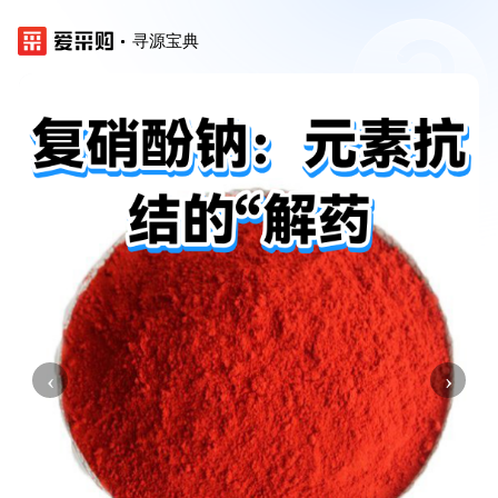
寻源宝典
‹
›