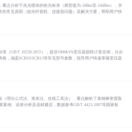
点分析千兆光模块的收光标准（典型值为-3dBm至-24dBm），并
常的常见原因（如光纤损耗、连接器问题）及解决方案，帮助用户快
/T 10228-2015），提供1000kVA变压器损耗计算实例，分步
，涵盖SCB10/SCB13等常见型号参数，指导用户快速掌握变压器
法（理论公式法、查表法、在线工具法），重点解析了黄铜棒密度取
计算案例、误差分析及选材建议，数据参考GB/T 4423-2007等国家标