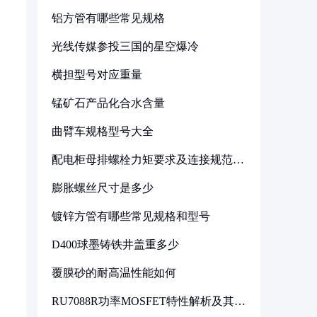
铝方管有哪些常见规格
光线传媒参投三国的星空爆冷
横担型号对应重量
锰矿石产品化合水含量
曲臂车规格型号大全
配电柜母排螺栓力矩要求及连接规范详
解
膨胀螺丝尺寸是多少
镀锌方管有哪些常见规格和型号
D400球墨铸铁井盖重多少
覆膜砂的耐高温性能如何
RU7088R功率MOSFET特性解析及其在
可调电源设计中的实践