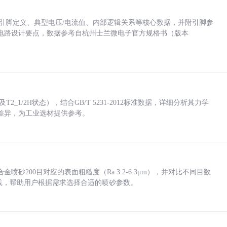
括各引脚定义、典型电压/电流值、内部逻辑关系等核心数据，并附引脚参
电路设计要点，数据参考自杭州士兰微电子官方规格书（版本
_1/2H状态），结合GB/T 5231-2012标准数据，详细分析其力学
差异，为工业选材提供参考。
砂200目对应的表面粗糙度（Ra 3.2-6.3μm），并对比不同目数
业实践，帮助用户根据需求选择合适的喷砂参数。