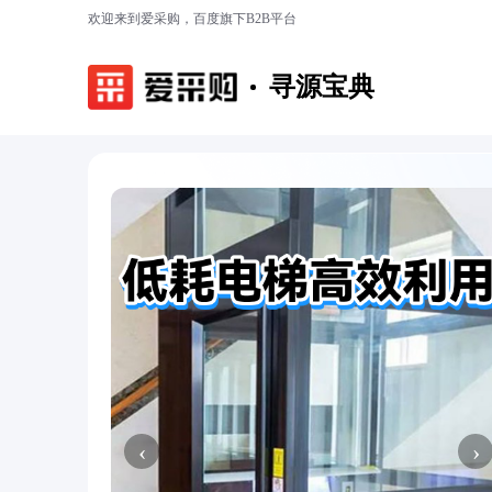
欢迎来到爱采购，百度旗下B2B平台
寻源宝典
‹
›