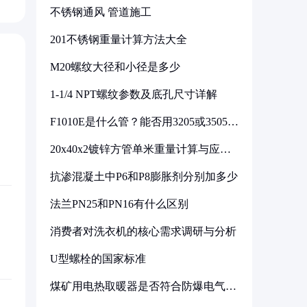
不锈钢通风 管道施工
201不锈钢重量计算方法大全
M20螺纹大径和小径是多少
1-1/4 NPT螺纹参数及底孔尺寸详解
F1010E是什么管？能否用3205或3505代
换
20x40x2镀锌方管单米重量计算与应用
分析
抗渗混凝土中P6和P8膨胀剂分别加多少
法兰PN25和PN16有什么区别
消费者对洗衣机的核心需求调研与分析
U型螺栓的国家标准
煤矿用电热取暖器是否符合防爆电气设
备标准