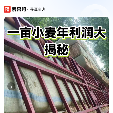
寻源宝典
‹
›