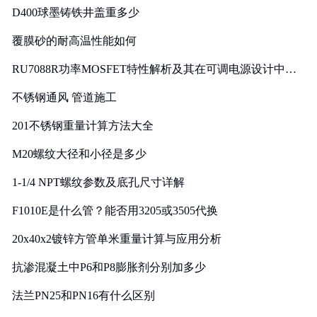
D400球墨铸铁井盖重多少
覆膜砂的耐高温性能如何
RU7088R功率MOSFET特性解析及其在可调电源设计中的
实践
不锈钢通风 管道施工
201不锈钢重量计算方法大全
M20螺纹大径和小径是多少
1-1/4 NPT螺纹参数及底孔尺寸详解
F1010E是什么管？能否用3205或3505代换
20x40x2镀锌方管单米重量计算与应用分析
抗渗混凝土中P6和P8膨胀剂分别加多少
法兰PN25和PN16有什么区别