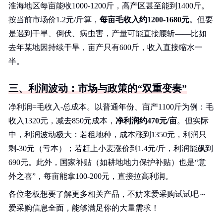
淮海地区每亩能收1000-1200斤，高产区甚至能到1400斤。
按当前市场价1.2元/斤算，
每亩毛收入约1200-1680元
。但要
是遇到干旱、倒伏、病虫害，产量可能直接腰斩——比如
去年某地因持续干旱，亩产只有600斤，收入直接缩水一
半。
三、利润波动：市场与政策的“双重变奏”
净利润=毛收入-总成本。以普通年份、亩产1100斤为例：毛
收入1320元，减去850元成本，
净利润约470元/亩
。但实际
中，利润波动极大：若租地种，成本涨到1350元，利润只
剩-30元（亏本）；若赶上小麦涨价到1.4元/斤，利润能飙到
690元。此外，国家补贴（如耕地地力保护补贴）也是“意
外之喜”，每亩能拿100-200元，直接拉高利润。
各位老板想要了解更多相关产品，不妨来爱采购试试吧～
爱采购信息全面，能够满足你的大量需求！