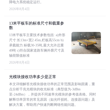
障电力系统稳定运行。
2026年8月4日
13米平板车的标准尺寸和载重参
数
13米平板车主要技术参数包括: a)外形
尺寸:长13m×宽2.45m,栏板高55cm b)
承载能力:标载30-35吨,最大允许总重
49吨 c)符合国家道路车辆外廓尺寸及
轴荷限值标准
2026年8月4日
光模块接收功率多少是正常
本文详细解答光模块接收功率的正常范围及影响因素，重
点分析千兆光模块的收光标准（典型值为-3dBm
至-24dBm），并提供不同速率光模块的参考值表格。同时
解释功率异常的常见原因（如光纤损耗、连接器问题）及
解决方案，帮助用户快速判断网络性能问题。