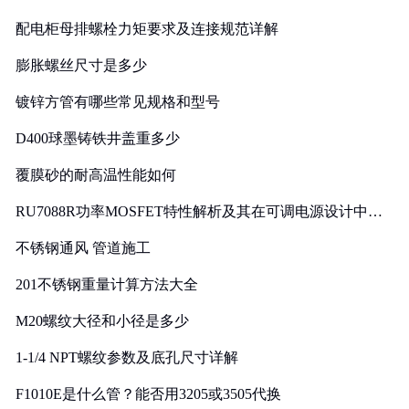
配电柜母排螺栓力矩要求及连接规范详解
膨胀螺丝尺寸是多少
镀锌方管有哪些常见规格和型号
D400球墨铸铁井盖重多少
覆膜砂的耐高温性能如何
RU7088R功率MOSFET特性解析及其在可调电源设计中的
实践
不锈钢通风 管道施工
201不锈钢重量计算方法大全
M20螺纹大径和小径是多少
1-1/4 NPT螺纹参数及底孔尺寸详解
F1010E是什么管？能否用3205或3505代换