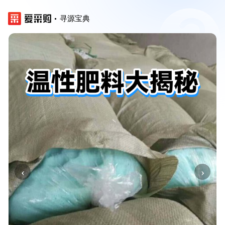
寻源宝典
‹
›