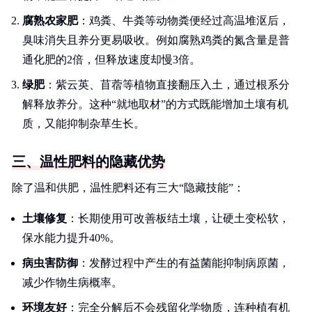
腐熟农家肥
：鸡粪、牛粪等动物粪便经过高温堆沤后，
臭味消失且养分更易吸收。例如腐熟鸡粪的氮含量是普
通化肥的2倍，但释放速度却慢3倍。
绿肥
：紫云英、苜蓿等植物直接翻压入土，通过根系分
解释放养分。这种“就地取材”的方式既能增加土壤有机
质，又能抑制杂草生长。
三、温性肥料的隐藏优势
除了温和供肥，温性肥料还有三大“隐藏技能”：
土壤修复
：长期使用可改善板结土壤，让硬土变松软，
保水能力提升40%。
病虫害防御
：发酵过程中产生的有益菌能抑制病原菌，
减少作物生病概率。
环境友好
：完全分解后不会残留化学物质，连种植有机