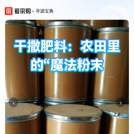
寻源宝典
‹
›