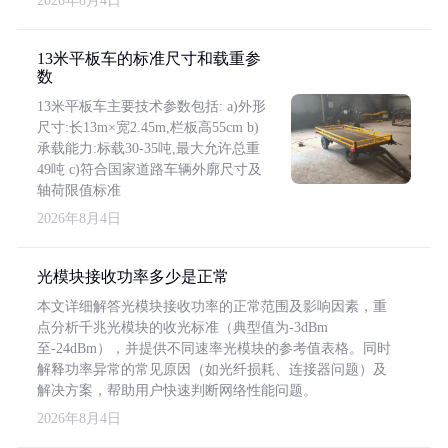
2026年8月4日
13米平板车的标准尺寸和载重参
数
13米平板车主要技术参数包括: a)外形
尺寸:长13m×宽2.45m,栏板高55cm b)
承载能力:标载30-35吨,最大允许总重
49吨 c)符合国家道路车辆外廓尺寸及
轴荷限值标准
2026年8月4日
光模块接收功率多少是正常
本文详细解答光模块接收功率的正常范围及影响因素，重
点分析千兆光模块的收光标准（典型值为-3dBm
至-24dBm），并提供不同速率光模块的参考值表格。同时
解释功率异常的常见原因（如光纤损耗、连接器问题）及
解决方案，帮助用户快速判断网络性能问题。
2026年8月4日