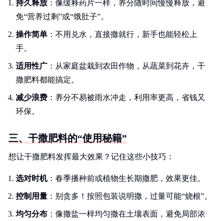
持久释放
：像缓释药片一样，养分随时间慢慢释放，避
免“营养过剩”或“饿肚子”。
操作简单
：不用兑水，直接撒就行，新手也能轻松上
手。
适用性广
：从家庭盆栽到农田作物，从蔬菜到花卉，干
撒肥料都能搞定。
减少浪费
：养分不易被雨水冲走，利用率更高，省钱又
环保。
三、干撒肥料的“使用秘籍”
想让干撒肥料发挥最大效果？记住这些小技巧：
选对时机
：春季播种前或植物生长期撒肥，效果更佳。
控制用量
：别贪多！按照包装说明撒，过量可能“烧根”。
均匀分布
：像撒盐一样均匀撒在土壤表面，避免局部浓